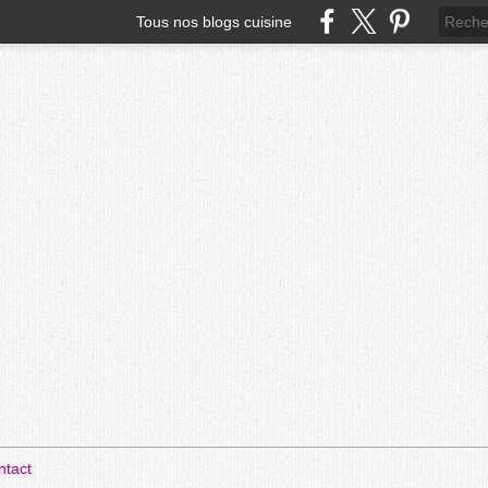
Tous nos blogs cuisine
ntact