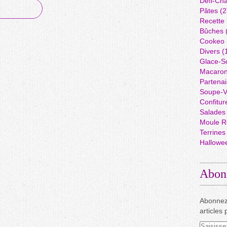
Défi-Cha
Pâtes
(2
Recette
Bûches
Cookeo
Divers
(
Glace-S
Macaro
Partenai
Soupe-V
Confitur
Salades
Moule R
Terrines
Hallowe
Abon
Abonnez
articles 