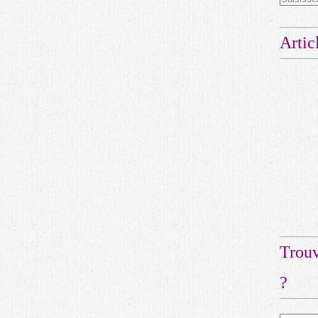
Artic
Trouv
?