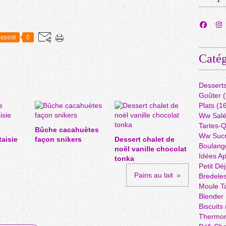
epost
0
Catég
Dessert
Goûter
(
Plats
(16
Ww Sal
Tartes-
Bûche cacahuètes
Ww Suc
taisie
façon snikers
Dessert chalet de
Boulang
noël vanille chocolat
Idées A
tonka
Petit Dé
Pains au lait
Bredele
Moule Ta
Blender
Biscuits
Thermo