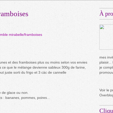
ramboises
À pr
mes invit
runes et des framboises plus ou moins selon vos envies
plaisir.
’à ce que le mélange devienne sableux 300g de farine,
je compt
t juste sorti du frigo et 3 càc de cannelle
promouvo
Voir le p
e de glace ou non.
Overblo
uits : bananes, pommes, poires…
Cliqu