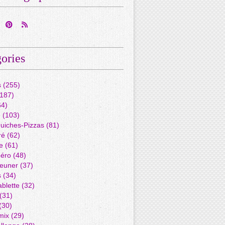
ories
s
(255)
187)
4)
é
(103)
Quiches-Pizzas
(81)
ré
(62)
e
(61)
péro
(48)
jeuner
(37)
s
(34)
blette
(32)
(31)
(30)
mix
(29)