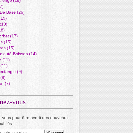
llenge
(28)
7)
 De Base
(26)
(19)
(19)
18)
orbet
(17)
ns
(15)
res
(15)
elouté-Boisson
(14)
e
(11)
(11)
ectangle
(9)
(8)
en
(7)
nez-vous
-vous pour être averti des nouveaux
publiés.