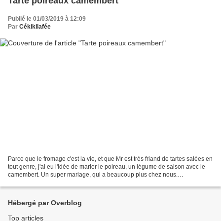
Tarte poireaux camembert
Publié le 01/03/2019 à 12:09
Par
Cékikilafée
Parce que le fromage c'est la vie, et que Mr est très friand de tartes salées en
tout genre, j'ai eu l'idée de marier le poireau, un légume de saison avec le
camembert. Un super mariage, qui a beaucoup plus chez nous.
INGREDIENTS - une pâte feuilletée...
Hébergé par Overblog
Top articles