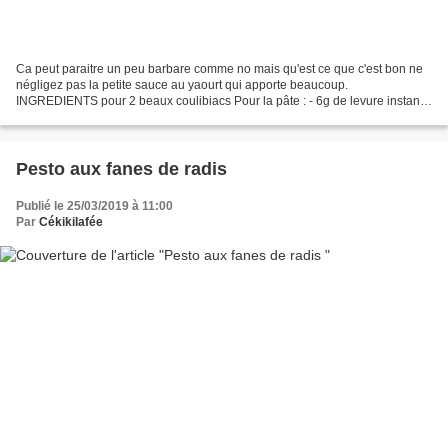
Ca peut paraitre un peu barbare comme no mais qu'est ce que c'est bon ne
négligez pas la petite sauce au yaourt qui apporte beaucoup.
INGREDIENTS pour 2 beaux coulibiacs Pour la pâte : - 6g de levure instant
ou levure de boulanger déshydratée - 100ml...
Pesto aux fanes de radis
Publié le 25/03/2019 à 11:00
Par
Cékikilafée