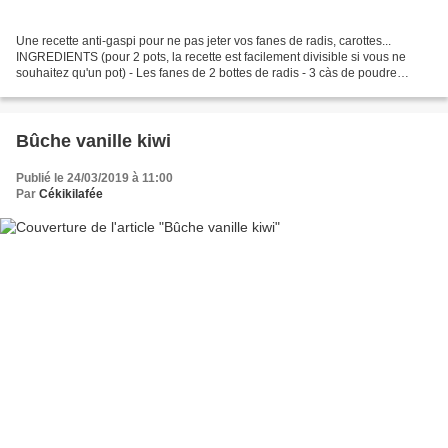
Une recette anti-gaspi pour ne pas jeter vos fanes de radis, carottes...
INGREDIENTS (pour 2 pots, la recette est facilement divisible si vous ne
souhaitez qu'un pot) - Les fanes de 2 bottes de radis - 3 càs de poudre
d'amande (ou de noisette) - 3 càs...
Bûche vanille kiwi
Publié le 24/03/2019 à 11:00
Par
Cékikilafée