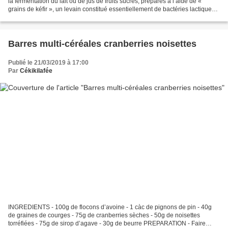
la fermentation du lait ou de jus de fruits sucrés, préparés à l’aide de «
grains de kéfir », un levain constitué essentiellement de bactéries lactiques
et de levures. La boisson...
Barres multi-céréales cranberries noisettes
Publié le 21/03/2019 à 17:00
Par
Cékikilafée
INGREDIENTS - 100g de flocons d’avoine - 1 càc de pignons de pin - 40g
de graines de courges - 75g de cranberries sèches - 50g de noisettes
torréfiées - 75g de sirop d’agave - 30g de beurre PREPARATION - Faire