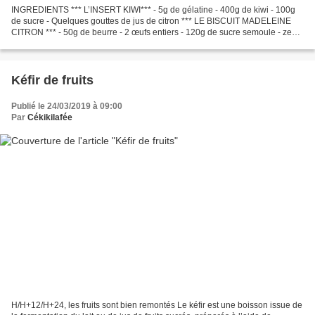
INGREDIENTS *** L’INSERT KIWI*** - 5g de gélatine - 400g de kiwi - 100g
de sucre - Quelques gouttes de jus de citron *** LE BISCUIT MADELEINE
CITRON *** - 50g de beurre - 2 œufs entiers - 120g de sucre semoule - zeste
d’un citron jaune - 5g de jus de...
Kéfir de fruits
Publié le 24/03/2019 à 09:00
Par
Cékikilafée
H/H+12/H+24, les fruits sont bien remontés Le kéfir est une boisson issue de