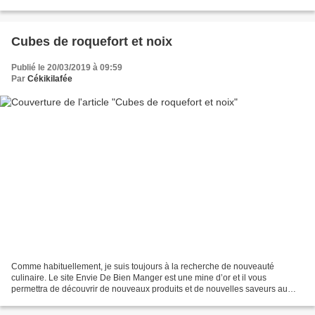
torréfier les noisettes et les pignons de...
Cubes de roquefort et noix
Publié le 20/03/2019 à 09:59
Par
Cékikilafée
Comme habituellement, je suis toujours à la recherche de nouveauté
culinaire. Le site Envie De Bien Manger est une mine d’or et il vous
permettra de découvrir de nouveaux produits et de nouvelles saveurs au
travers de recettes toutes aussi alléchantes...