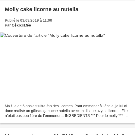
Molly cake licorne au nutella
Publié le 03/03/2019 à 11:00
Par
Cékikilafée
Ma fille de 6 ans est ultra-fan des licornes. Pour emmener à l’école, je lui ai
donc réalisé un gâteau ganache nutella avec un disque azyme licorne. Elle
n’était pas peu fière de l’emmener… INGREDIENTS *** Pour le molly *** - 6
oeufs - 500g de sucre en...