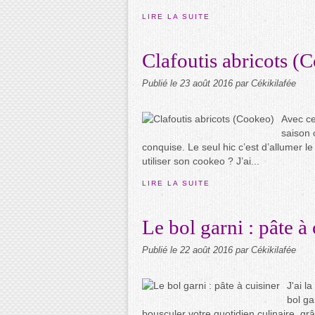
LIRE LA SUITE
Clafoutis abricots (
Publié le
23 août 2016
par Cékikilafée
Avec ce
saison 
conquise. Le seul hic c’est d’allumer l
utiliser son cookeo ? J’ai...
LIRE LA SUITE
Le bol garni : pâte à 
Publié le
22 août 2016
par Cékikilafée
J'ai l
bol ga
bousculer votre quotidien culinaire, g