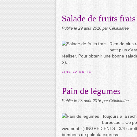
Salade de fruits frais
Publié le
29 août 2016
par Cékikilafée
Rien de plus r
petit plus c'es
réaliser. Pour obtenir une bonne salade d
;-)...
LIRE LA SUITE
Pain de légumes
Publié le
25 août 2016
par Cékikilafée
Toujours à la re
barbecue... Ce pet
vivement ;-) INGREDIENTS - 3/4 carotte
bombées de polenta express...