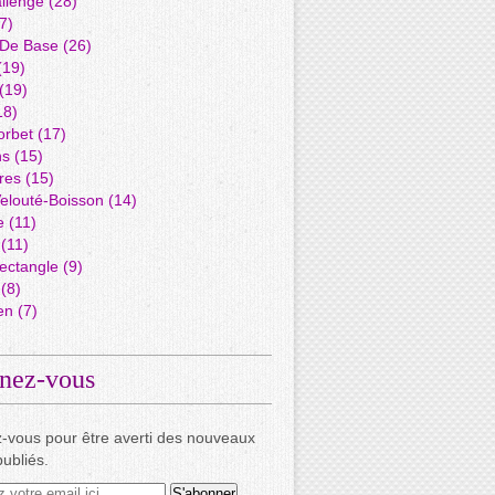
llenge
(28)
7)
 De Base
(26)
(19)
(19)
18)
orbet
(17)
ns
(15)
res
(15)
elouté-Boisson
(14)
e
(11)
(11)
ectangle
(9)
(8)
en
(7)
nez-vous
-vous pour être averti des nouveaux
publiés.