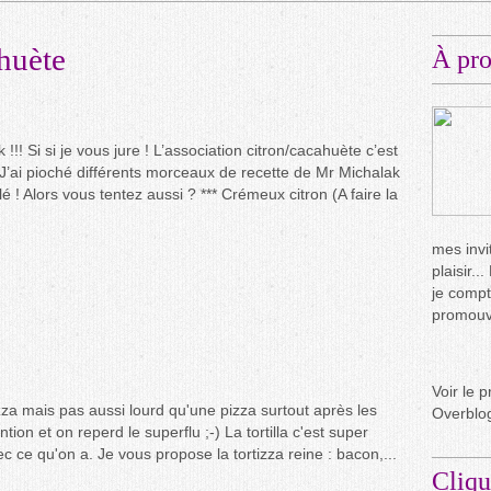
ahuète
À pr
 !!! Si si je vous jure ! L’association citron/cacahuète c’est
. J’ai pioché différents morceaux de recette de Mr Michalak
alé ! Alors vous tentez aussi ? *** Crémeux citron (A faire la
mes invit
plaisir.
je compt
promouvo
Voir le p
zza mais pas aussi lourd qu'une pizza surtout après les
Overblo
ntion et on reperd le superflu ;-) La tortilla c'est super
c ce qu'on a. Je vous propose la tortizza reine : bacon,...
Cliqu