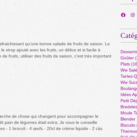
Catég
afraichissant qu'une bonne salade de fruits de saison. Le
t le sirop ajouté avec les fruits, un délice et si facile à
Dessert
e fruits, utiliser des fruits de saison, c'est très important
Goûter
(
Plats
(16
Ww Sal
Tartes-
Ww Suc
Boulang
Idées A
Petit Dé
Bredele
Moule Ta
cherche de chose qui changent pour accompagner le
Blender
it pain de légumes était extra; Je vous le conseille
Biscuits
s - 1 brocoli - 4 œufs - 20cl de crème liquide - 2 càs
Thermo