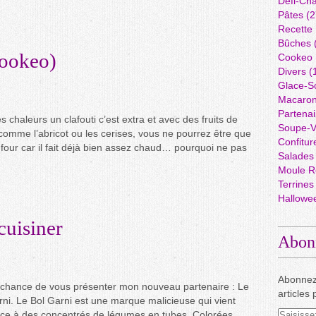
Défi-Cha
Pâtes
(2
Recette
Bûches
Cookeo)
Cookeo
Divers
(
Glace-S
Macaro
Partenai
s chaleurs un clafouti c’est extra et avec des fruits de
Soupe-V
comme l’abricot ou les cerises, vous ne pourrez être que
Confitur
e four car il fait déjà bien assez chaud… pourquoi ne pas
Salades
Moule R
Terrines
Hallowe
cuisiner
Abon
Abonnez
a chance de vous présenter mon nouveau partenaire : Le
articles 
rni. Le Bol Garni est une marque malicieuse qui vient
râce à des concentrés de légumes en tubes. Colorées,