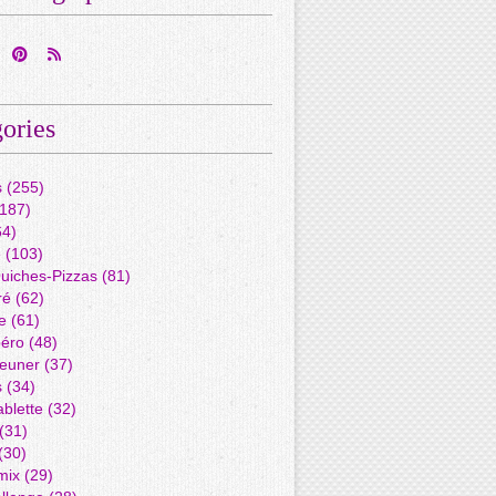
ories
s
(255)
187)
4)
é
(103)
Quiches-Pizzas
(81)
ré
(62)
e
(61)
péro
(48)
jeuner
(37)
s
(34)
blette
(32)
(31)
(30)
mix
(29)