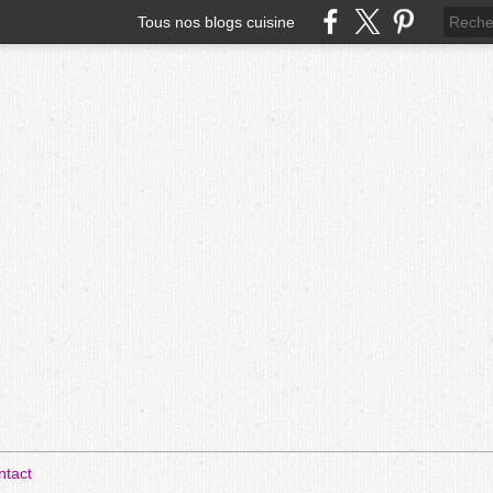
Tous nos blogs cuisine
ntact