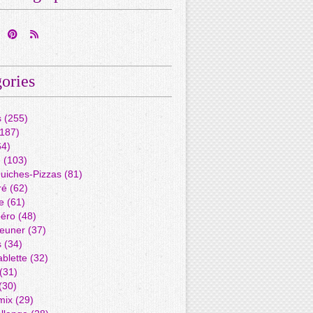
ories
s
(255)
187)
4)
é
(103)
Quiches-Pizzas
(81)
ré
(62)
e
(61)
péro
(48)
jeuner
(37)
s
(34)
blette
(32)
(31)
(30)
mix
(29)