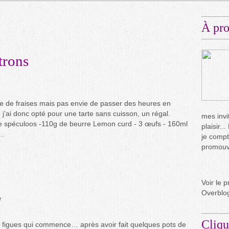
À pr
itrons
e de fraises mais pas envie de passer des heures en
j’ai donc opté pour une tarte sans cuisson, un régal.
mes invit
 spéculoos -110g de beurre Lemon curd - 3 œufs - 160ml
plaisir.
..
je compt
promouvo
Voir le p
Overblo
e
Cliqu
s figues qui commence… après avoir fait quelques pots de