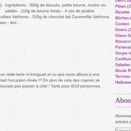
Défi-Cha
Ingrédients - 300g de biscuits, petits beurre, roudor ou
Pâtes
(2
sablés - 110g de beurre fondu - 4 càs de praliné
Recette
araïbes Valrhona - 150g de chocolat lait Caramellia Valrhona
Bûches
es - des...
Cookeo
Divers
(
Glace-S
Macaro
Partenai
Soupe-V
Confitur
Salades
Moule R
e cette tarte m’intriguait et vu que nous allions à une
Terrines
’était l’occasion rêvée !!! En plus de cela des copnes se
Hallowe
e pouvais pas passer à côté ! Tarte pour 8/10 personnes...
Abon
Abonnez
articles 