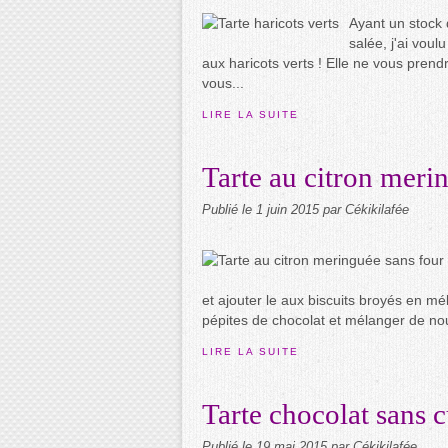
Ayant un stock d
salée, j'ai voul
aux haricots verts ! Elle ne vous pren
vous...
LIRE LA SUITE
Tarte au citron meri
Publié le
1 juin 2015
par Cékikilafée
et ajouter le aux biscuits broyés en mé
pépites de chocolat et mélanger de no
LIRE LA SUITE
Tarte chocolat sans 
Publié le
19 mai 2015
par Cékikilafée