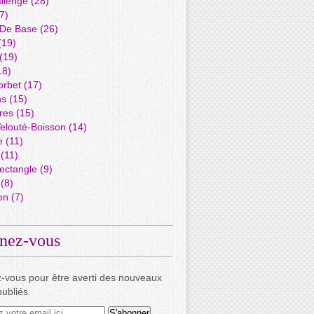
llenge
(28)
7)
 De Base
(26)
(19)
(19)
18)
orbet
(17)
ns
(15)
res
(15)
elouté-Boisson
(14)
e
(11)
(11)
ectangle
(9)
(8)
en
(7)
nez-vous
-vous pour être averti des nouveaux
publiés.