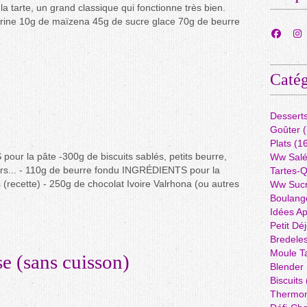
 la tarte, un grand classique qui fonctionne très bien.
ine 10g de maïzena 45g de sucre glace 70g de beurre
Catég
Dessert
Goûter
(
Plats
(16
ur la pâte -300g de biscuits sablés, petits beurre,
Ww Sal
ors... - 110g de beurre fondu INGRÉDIENTS pour la
Tartes-
s (recette) - 250g de chocolat Ivoire Valrhona (ou autres
Ww Suc
Boulang
Idées A
Petit Dé
Bredele
Moule Ta
e (sans cuisson)
Blender
Biscuits
Thermo