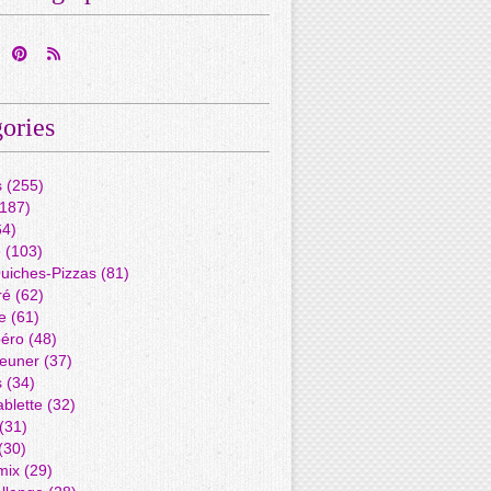
ories
s
(255)
187)
4)
é
(103)
Quiches-Pizzas
(81)
ré
(62)
e
(61)
péro
(48)
jeuner
(37)
s
(34)
blette
(32)
(31)
(30)
mix
(29)