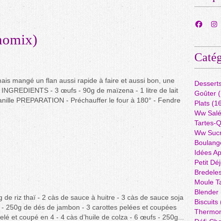
rmomix)
Catég
mais mangé un flan aussi rapide à faire et aussi bon, une
Dessert
! INGREDIENTS - 3 œufs - 90g de maïzena - 1 litre de lait
Goûter
(
vanille PREPARATION - Préchauffer le four à 180° - Fendre
Plats
(16
Ww Sal
Tartes-
Ww Suc
Boulang
Idées A
Petit Dé
Bredele
Moule Ta
Blender
e riz thaï - 2 càs de sauce à huitre - 3 càs de sauce soja
Biscuits
e - 250g de dés de jambon - 3 carottes pelées et coupées
Thermo
é et coupé en 4 - 4 càs d’huile de colza - 6 œufs - 250g...