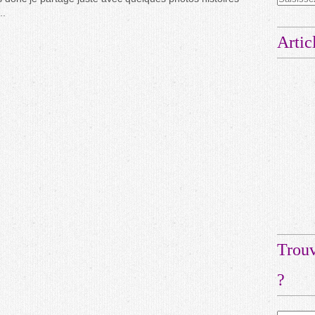
..
Artic
Trouv
?