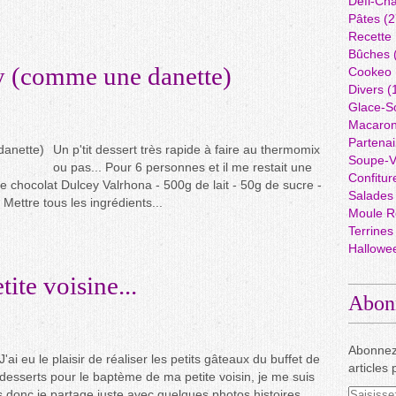
Défi-Cha
Pâtes
(2
Recette
Bûches
y (comme une danette)
Cookeo
Divers
(
Glace-S
Macaro
Partenai
Un p'tit dessert très rapide à faire au thermomix
Soupe-V
ou pas... Pour 6 personnes et il me restait une
Confitur
e chocolat Dulcey Valrhona - 500g de lait - 50g de sucre -
Salades
Mettre tous les ingrédients...
Moule R
Terrines
Hallowe
ite voisine...
Abon
Abonnez
J'ai eu le plaisir de réaliser les petits gâteaux du buffet de
articles 
desserts pour le baptème de ma petite voisin, je me suis
s donc je partage juste avec quelques photos histoires