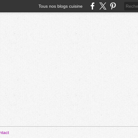
Tous nos blogs cuisine
ntact