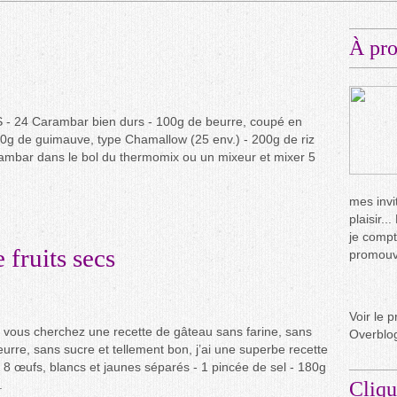
À pr
 24 Carambar bien durs - 100g de beurre, coupé en
0g de guimauve, type Chamallow (25 env.) - 200g de riz
ambar dans le bol du thermomix ou un mixeur et mixer 5
mes invit
plaisir.
je compt
 fruits secs
promouvo
Voir le p
i vous cherchez une recette de gâteau sans farine, sans
Overblo
eurre, sans sucre et tellement bon, j’ai une superbe recette
 œufs, blancs et jaunes séparés - 1 pincée de sel - 180g
.
Cliqu