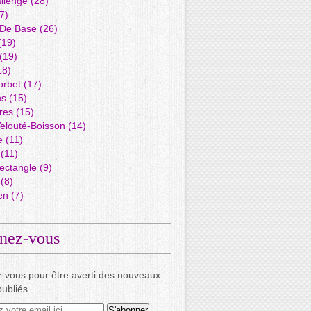
llenge
(28)
7)
 De Base
(26)
(19)
(19)
18)
orbet
(17)
ns
(15)
res
(15)
elouté-Boisson
(14)
e
(11)
(11)
ectangle
(9)
(8)
en
(7)
nez-vous
-vous pour être averti des nouveaux
publiés.