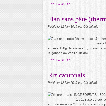
LIRE LA SUITE
Flan sans pâte (the
Publié le
12 juin 2019
par Cékikilafée
J'ai ja
tuerie 
entier - 150g de sucre - 1 gousse de 
la gousse de vanille en deux...
LIRE LA SUITE
Riz cantonais
Publié le
12 juin 2019
par Cékikilafée
INGREDIENTS - 300g d
- 1 càc rase de sucr
en morceaux de 2cm - 1 gros oignon pel