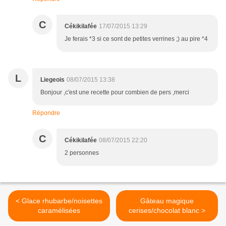
C
Cékikilafée
17/07/2015 13:29
Je ferais *3 si ce sont de petites verrines ;) au pire *4
L
Liegeois
08/07/2015 13:38
Bonjour ,c'est une recette pour combien de pers ,merci
Répondre
C
Cékikilafée
08/07/2015 22:20
2 personnes
< Glace rhubarbe/noisettes
Gâteau magique
caramélisées
cerises/chocolat blanc >