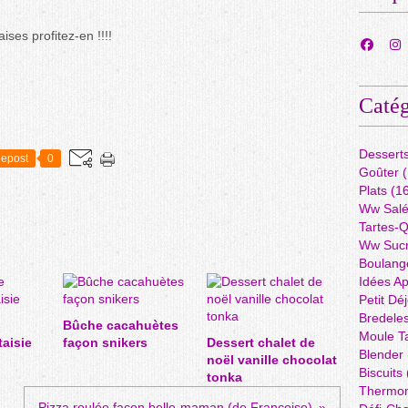
ises profitez-en !!!!
Catég
Dessert
epost
0
Goûter
(
Plats
(16
Ww Sal
Tartes-
Ww Suc
Boulang
Idées A
Petit Dé
Bredele
Bûche cacahuètes
Moule Ta
taisie
façon snikers
Dessert chalet de
Blender
noël vanille chocolat
Biscuits
tonka
Thermo
Pizza roulée façon belle-maman (de Françoise)