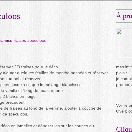
culoos
À pr
éserver 2/3 fraises pour la déco
mes invit
, y ajouter quelques feuilles de menthe hachées et réserver
plaisir.
ans un bol et réserver
je compt
 sucre jusqu'à ce que le mélange blanchisse.
promouvo
e de vanille et 125g de mascarpone
es 2 blancs en neige.
nge précédent.
Voir le p
 de fraises au fond de la verrine, ajouter 1 couche de
Overblo
 de spéculoos.
la déco en lamelles et déposer les sur les coupes au
Cliqu