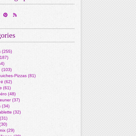
ories
s
(255)
187)
4)
é
(103)
Quiches-Pizzas
(81)
ré
(62)
e
(61)
péro
(48)
jeuner
(37)
s
(34)
blette
(32)
(31)
(30)
mix
(29)