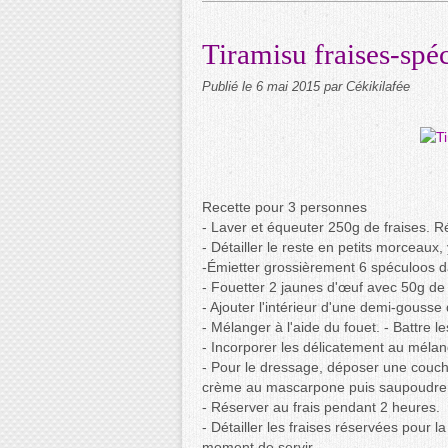
Tiramisu fraises-spé
Publié le
6 mai 2015
par Cékikilafée
Recette pour 3 personnes
- Laver et équeuter 250g de fraises. R
- Détailler le reste en petits morceaux
-Émietter grossièrement 6 spéculoos d
- Fouetter 2 jaunes d'œuf avec 50g de
- Ajouter l'intérieur d'une demi-gouss
- Mélanger à l'aide du fouet. - Battre l
- Incorporer les délicatement au méla
- Pour le dressage, déposer une couche
crème au mascarpone puis saupoudrer
- Réserver au frais pendant 2 heures.
- Détailler les fraises réservées pour 
moment de servir.