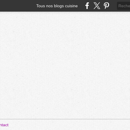
Tous nos blogs cuisine
ntact