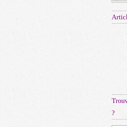
Artic
Trouv
?