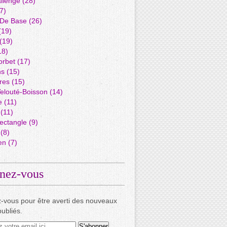
llenge
(28)
7)
 De Base
(26)
(19)
(19)
18)
orbet
(17)
ns
(15)
res
(15)
elouté-Boisson
(14)
e
(11)
(11)
ectangle
(9)
(8)
en
(7)
nez-vous
-vous pour être averti des nouveaux
publiés.