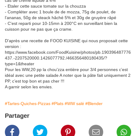
càs de crème liquide à 4%
- Etaler cette sauce tomate sur la chouzza
- Compléter avec 1 boule de de mozza, 75g de poulet, de
l’ananas, 50g de steack hâché 5% et 30g de gruyère râpé
- C'est reparti pour 10-15mn à 200°C en surveillant bien la
cuisson pour ne pas que ça crame.
D'après une recette de FOOD KUISINE qui nous proposait cette
version :
https://www.facebook.com/FoodKuisine/photos/pb.190396487776
437.-2207520000.1426077792./466356480180435/?
type=1&theater
Pour les WW,20 pp la chou'zza entière pour 3/4 personnes c’est
idéal avec une petite salade A noter que la pâte fait uniquement 2
PP, c’est top bon et pas cher !!!
A garnir selon les envies.
#Tartes-Quiches-Pizzas
#Plats
#WW salé
#Blender
Partager