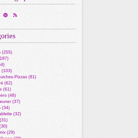
ories
s
(255)
187)
4)
é
(103)
Quiches-Pizzas
(81)
ré
(62)
e
(61)
péro
(48)
jeuner
(37)
s
(34)
blette
(32)
(31)
(30)
mix
(29)