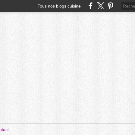
Tous nos blogs cuisine
ntact