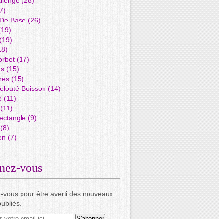
llenge
(28)
7)
 De Base
(26)
(19)
(19)
18)
orbet
(17)
ns
(15)
res
(15)
elouté-Boisson
(14)
e
(11)
(11)
ectangle
(9)
(8)
en
(7)
nez-vous
-vous pour être averti des nouveaux
publiés.