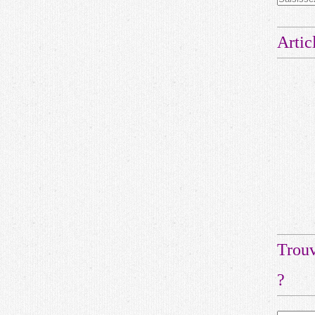
Artic
Trouv
?