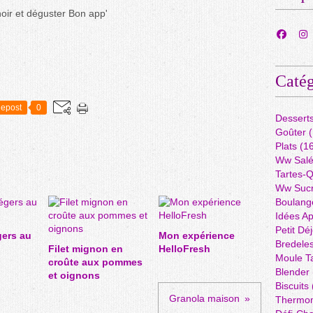
oir et déguster Bon app'
Catég
epost
0
Dessert
Goûter
(
Plats
(16
Ww Sal
Tartes-
Ww Suc
Boulang
Idées A
Petit Dé
gers au
Mon expérience
Bredele
Filet mignon en
HelloFresh
Moule Ta
croûte aux pommes
Blender
et oignons
Biscuits
Granola maison
Thermo