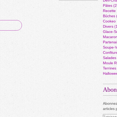
Défi-Cha
Pâtes
(2
Recette
Bûches
Cookeo
Divers
(
Glace-S
Macaro
Partenai
Soupe-V
Confitur
Salades
Moule R
Terrines
Hallowe
Abon
Abonnez
articles 