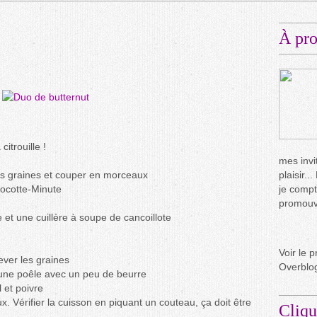
À pr
itrouille !
mes invit
les graines et couper en morceaux
plaisir.
Cocotte-Minute
je compt
promouvo
e et une cuillère à soupe de cancoillote
Voir le p
ever les graines
Overblo
 une poêle avec un peu de beurre
 et poivre
x. Vérifier la cuisson en piquant un couteau, ça doit être
Cliqu