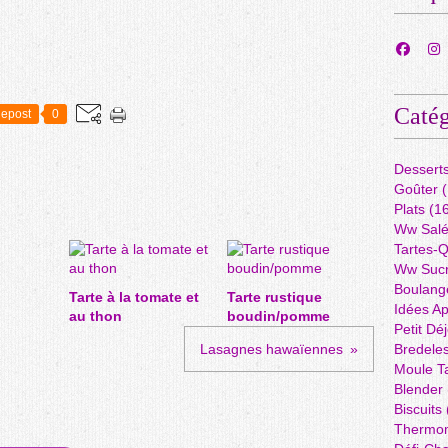
Catég
epost
0
Dessert
Goûter
(
Plats
(16
Ww Sal
Tartes-
Ww Suc
Boulang
Tarte à la tomate et
Tarte rustique
Idées A
au thon
boudin/pomme
Petit Dé
Lasagnes hawaïennes
Bredele
Moule Ta
Blender
Biscuits
Thermo