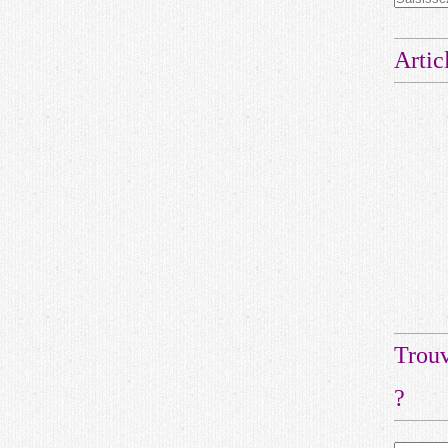
Artic
Trouv
?