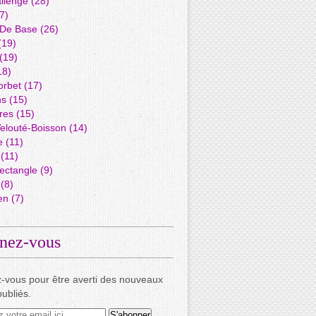
llenge
(28)
7)
 De Base
(26)
(19)
(19)
18)
orbet
(17)
ns
(15)
res
(15)
elouté-Boisson
(14)
e
(11)
(11)
ectangle
(9)
(8)
en
(7)
nez-vous
-vous pour être averti des nouveaux
publiés.