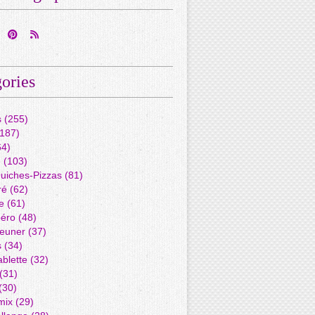
ories
s
(255)
187)
4)
é
(103)
Quiches-Pizzas
(81)
ré
(62)
e
(61)
péro
(48)
jeuner
(37)
s
(34)
blette
(32)
(31)
(30)
mix
(29)