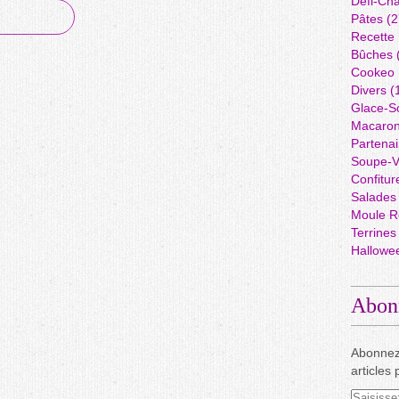
Défi-Cha
Pâtes
(2
Recette
Bûches
Cookeo
Divers
(
Glace-S
Macaro
Partenai
Soupe-V
Confitur
Salades
Moule R
Terrines
Hallowe
Abon
Abonnez
articles 