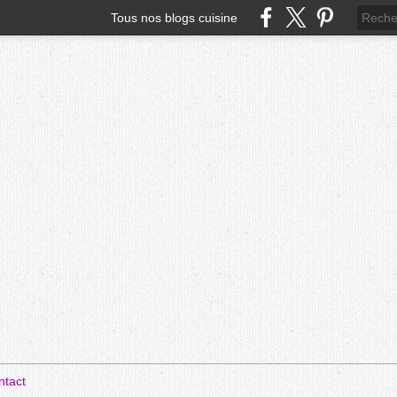
Tous nos blogs cuisine
ntact