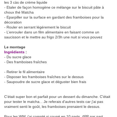
les 3 càs de crème liquide
- Etaler de façon homogène ce mélange sur le biscuit pâte à
choux thé Matcha
- Eparpiller sur la surface en gardant des framboises pour la
décoration
- Rouler en serrant légérement le biscuit
- L’enrouler dans un film alimentaire en faisant comme un
saucisson et le mettre au frigo 2/3h une nuit si vous pouvez
Le montage
Ingrédients
:
- Du sucre glace
- Des framboises fraîches
- Retirer le fil alimentaire
- Disposer les framboises fraîches sur le dessus
- Saupoudre de sucre glace et déguster bien frais
C'était super bon et parfait pour un dessert du dimanche. C'était
pour tester le matcha... Je referais d'autres tests car j'ai pas
vraiment senti le goût, les framboises prenaient le dessus.
Pour les WW, j'ai compté si coupé en 10 parts, 4PP par part