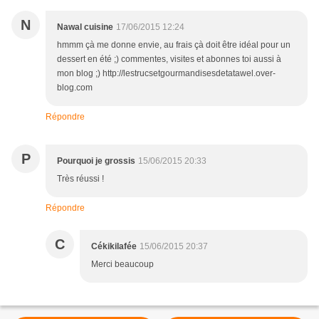
N
Nawal cuisine
17/06/2015 12:24
hmmm çà me donne envie, au frais çà doit être idéal pour un
dessert en été ;) commentes, visites et abonnes toi aussi à
mon blog ;) http://lestrucsetgourmandisesdetatawel.over-
blog.com
Répondre
P
Pourquoi je grossis
15/06/2015 20:33
Très réussi !
Répondre
C
Cékikilafée
15/06/2015 20:37
Merci beaucoup