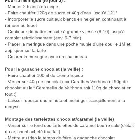
Pour la meringue (le jour J) :
- Monter 2 blancs en neige.
- Faire chauffer 120g de sucre et 40g d’eau jusqu’à 121°
- Incorporer le sucre cuit aux blancs en neige en continuant à
remuer au fouet
- Continuer de battre ensuite à grande vitesse (8-10) jusqu'à
complet refroidissement (env. 6-7 min).
- Placer la meringue dans une poche munie d'une douille 1M et
appliquer sur la tarte
- Colorer la meringue avec un chalumeau
Pour la ganache chocolat (la veille) :
- Faire chauffer 100ml de crème liquide
- Verser sur 40g de chocolat noir Caraïbes Valrhona et 90g de
chocolat au lait Caramellia de Valrhona soit 110g de chocolat en
tout ;)
- Laisser reposer une minute et mélanger tranquillement à la
maryse
Montage des tartelettes chocolat/caramel (la veille)
- Verser sur le fond des tartelettes du caramel beurre salé (c'était
du artisanal acheté tout fait)
- Mettre au frigo le temps de faire la gaganche chocolat