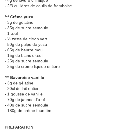
- 4g de levure chimique
- 2/3 cuillères de coulis de framboise
*** Crème yuzu
- 3g de gélatine
- 35g de sucre semoule
- 1 œuf
- ½ zeste de citron vert
- 50g de pulpe de yuzu
- 65g de beurre mou
- 15g de blanc d’œuf
- 25g de sucre semoule
- 35g de crème liquide entière
*** Bavaroise vanille
- 3g de gélatine
- 20cl de lait entier
- 1 gousse de vanille
- 70g de jaunes d’œuf
- 40g de sucre semoule
- 180g de crème fouettée
PREPARATION