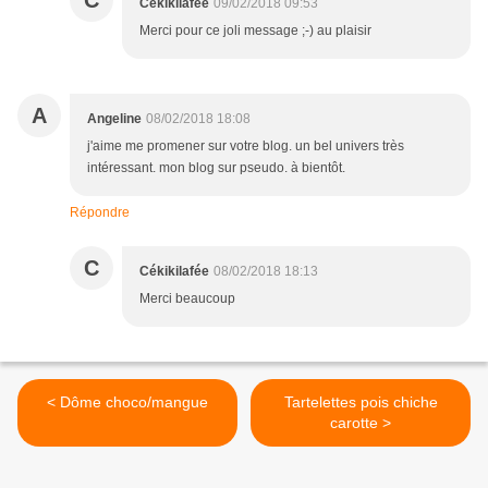
C
Cékikilafée
09/02/2018 09:53
Merci pour ce joli message ;-) au plaisir
A
Angeline
08/02/2018 18:08
j'aime me promener sur votre blog. un bel univers très
intéressant. mon blog sur pseudo. à bientôt.
Répondre
C
Cékikilafée
08/02/2018 18:13
Merci beaucoup
< Dôme choco/mangue
Tartelettes pois chiche
carotte >