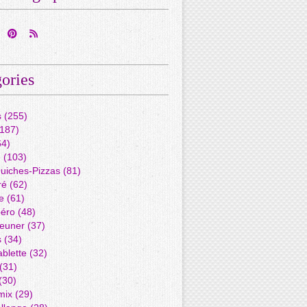
ories
s
(255)
187)
4)
é
(103)
Quiches-Pizzas
(81)
ré
(62)
e
(61)
péro
(48)
jeuner
(37)
s
(34)
blette
(32)
(31)
(30)
mix
(29)