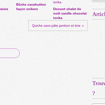
Bûche cacahuètes
taisie
façon snikers
Dessert chalet de
Artic
noël vanille chocolat
tonka
Quiche sans pâte jambon et brie
Trouv
?