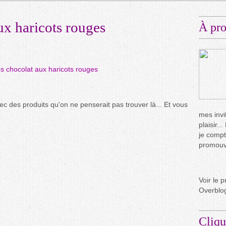
x haricots rouges
À pr
ec des produits qu'on ne penserait pas trouver là... Et vous
mes invit
plaisir.
je compt
promouvo
Voir le p
Overblo
Cliqu