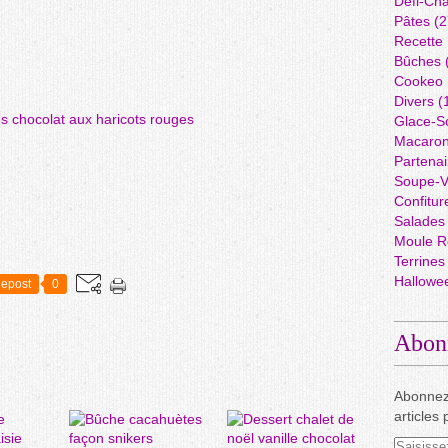
Défi-Cha
Pâtes
(2
Recette
Bûches
Cookeo
Divers
(
Glace-S
Macaro
Partenai
Soupe-V
Confitur
Salades
Moule R
Terrines
Hallowe
epost
0
Abon
Abonnez
articles 