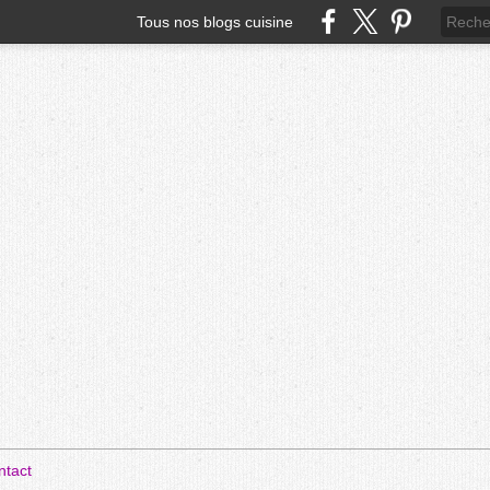
Tous nos blogs cuisine
ntact