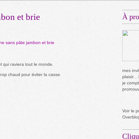
bon et brie
À pr
t qui raviera tout le monde.
mes invit
op chaud pour éviter la casse.
plaisir.
je compt
promouvo
Voir le p
Overblo
Cliqu