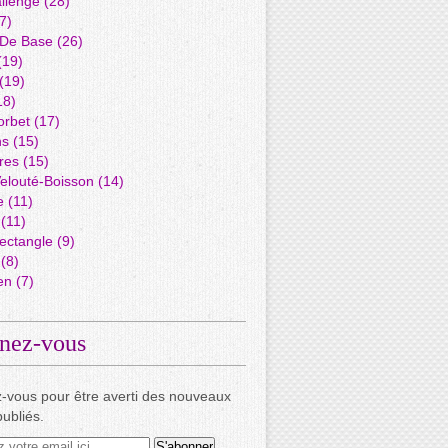
llenge
(28)
7)
 De Base
(26)
(19)
(19)
18)
orbet
(17)
ns
(15)
res
(15)
elouté-Boisson
(14)
e
(11)
(11)
ectangle
(9)
(8)
en
(7)
nez-vous
-vous pour être averti des nouveaux
publiés.