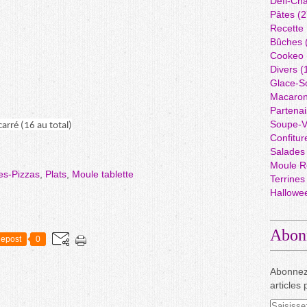
Défi-Cha
Pâtes
(2
Recette
Bûches
Cookeo
Divers
(
Glace-S
Macaro
Partenai
Soupe-V
carré (16 au total)
Confitur
Salades
Moule R
es-Pizzas
,
Plats
,
Moule tablette
Terrines
Hallowe
Abon
epost
0
Abonnez
articles 