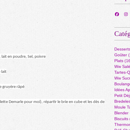
Catég
Dessert
Goûter
(
 lait en poudre, Sel, poivre
Plats
(16
Ww Sal
lait
Tartes-
Ww Suc
Boulang
e gruyère râpé
Idées A
Petit Dé
Bredele
ette Demarle pour moi), répartir le brie en cube et les dès de
Moule Ta
Blender
Biscuits
Thermo