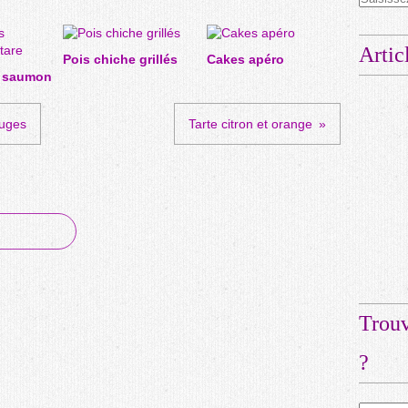
Artic
Pois chiche grillés
Cakes apéro
s saumon
ouges
Tarte citron et orange
Trouv
?