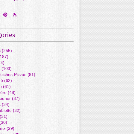
ories
s
(255)
187)
4)
é
(103)
Quiches-Pizzas
(81)
ré
(62)
e
(61)
péro
(48)
jeuner
(37)
s
(34)
blette
(32)
(31)
(30)
mix
(29)