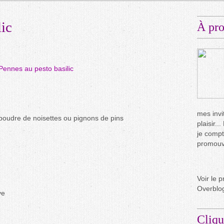
lic
À pr
mes invit
oudre de noisettes ou pignons de pins
plaisir.
je compt
promouvo
Voir le p
Overblo
ve
Cliqu