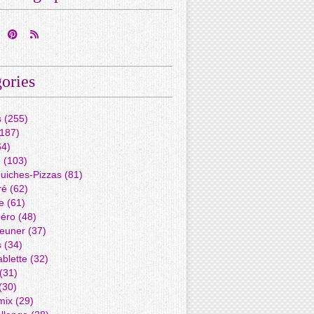
ories
s
(255)
187)
4)
é
(103)
Quiches-Pizzas
(81)
ré
(62)
e
(61)
péro
(48)
jeuner
(37)
s
(34)
blette
(32)
(31)
(30)
mix
(29)