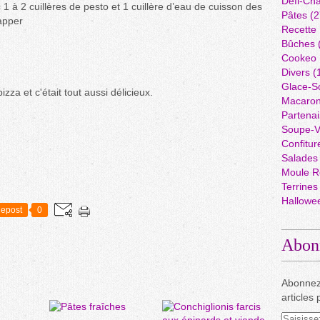
Défi-Cha
 à 2 cuillères de pesto et 1 cuillère d’eau de cuisson des
Pâtes
(2
apper
Recette
Bûches
Cookeo
Divers
(
Glace-S
zza et c'était tout aussi délicieux.
Macaro
Partenai
Soupe-V
Confitur
Salades
Moule R
Terrines
Hallowe
epost
0
Abon
Abonnez
articles 