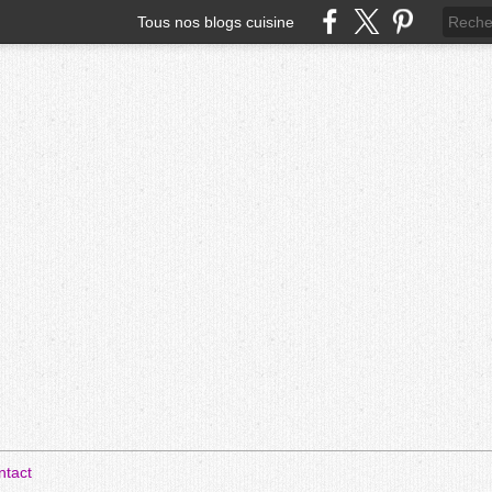
Tous nos blogs cuisine
ntact