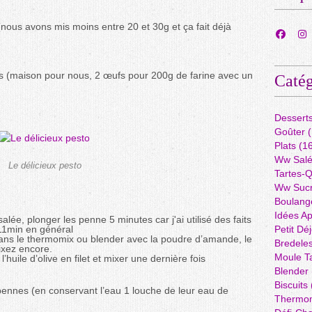
s (nous avons mis moins entre 20 et 30g et ça fait déjà
s (maison pour nous, 2 œufs pour 200g de farine avec un
Catég
Dessert
Goûter
(
Plats
(16
Ww Sal
Le délicieux pesto
Tartes-
Ww Suc
Boulang
Idées A
lée, plonger les penne 5 minutes car j'ai utilisé des faits
 11min en général
Petit Dé
e dans le thermomix ou blender avec la poudre d’amande, le
Bredele
ixez encore.
Moule Ta
 l’huile d’olive en filet et mixer une dernière fois
Blender
Biscuits
 pennes (en conservant l’eau 1 louche de leur eau de
Thermo