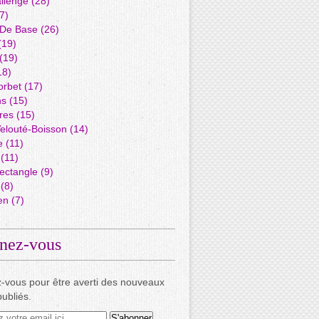
llenge
(28)
7)
 De Base
(26)
(19)
(19)
18)
orbet
(17)
ns
(15)
res
(15)
elouté-Boisson
(14)
e
(11)
(11)
ectangle
(9)
(8)
en
(7)
nez-vous
-vous pour être averti des nouveaux
publiés.