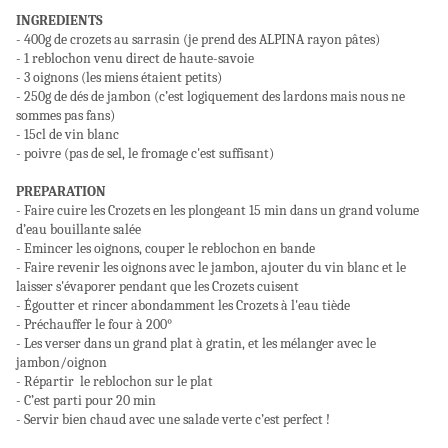
INGREDIENTS
- 400g de crozets au
sarrasin (je prend des ALPINA rayon pâtes)
- 1 reblochon venu direct de haute-savoie
- 3 oignons (les miens étaient petits)
- 250g de dés de jambon (c’est logiquement des lardons mais nous ne
sommes pas fans)
- 15cl de vin blanc
- poivre (pas de sel, le fromage c'est suffisant)
PREPARATION
- Faire cuire les Crozets en les plongeant 15 min dans un grand volume
d’eau bouillante salée
- Emincer les oignons, couper le reblochon en bande
- Faire revenir les oignons avec le jambon, ajouter du vin blanc et le
laisser s'évaporer pendant que les Crozets cuisent
- Égoutter et rincer abondamment les Crozets à l'eau tiède
- Préchauffer le four à 200°
- Les verser dans un grand plat à gratin, et les mélanger avec le
jambon/oignon
- Répartir le reblochon sur le plat
- C’est parti pour 20 min
- Servir bien chaud avec une salade verte c’est perfect !