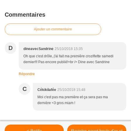
Commentaires
Ajouter un commentaire
D
dineavecSandrine
25/10/2018 15:35
Oh que c'est drôle, j'ai fait ma première croziflette samedi
dernier!!! Pas encore publié!<br /> Dine avec Sandrine
Répondre
C
Cékikilafée
25/10/2018 15:48
Moi c'est pas ma première et ça sera pas ma
dernière <3 gros miam !
< Paëlla
Ravioles navet boule d’or et