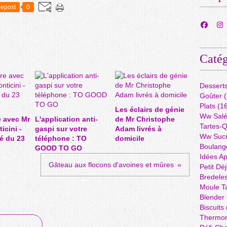
epost
0
Catég
Dessert
Goûter
(
Plats
(16
Les éclairs de génie
Ww Sal
 avec Mr
L'application anti-
de Mr Christophe
Tartes-
icini -
gaspi sur votre
Adam livrés à
Ww Suc
né du 23
téléphone : TO
domicile
Boulang
GOOD TO GO
Idées A
Gâteau aux flocons d'avoines et mûres
Petit Dé
Bredele
Moule Ta
Blender
Biscuits
Thermo