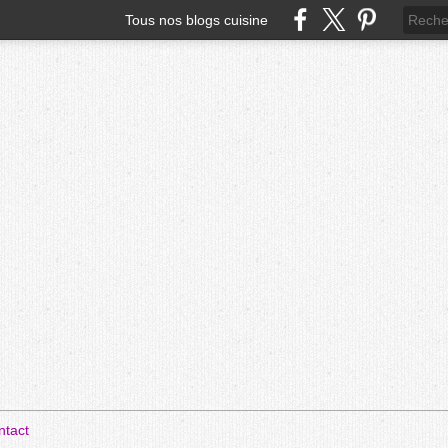
Tous nos blogs cuisine
ntact