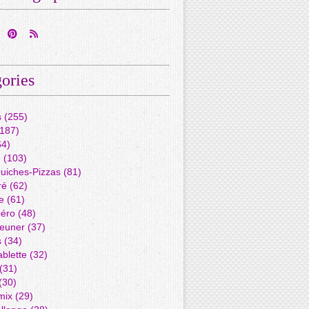
ories
s
(255)
187)
4)
é
(103)
Quiches-Pizzas
(81)
ré
(62)
e
(61)
péro
(48)
jeuner
(37)
s
(34)
blette
(32)
(31)
(30)
mix
(29)