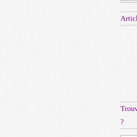
Artic
Trouv
?