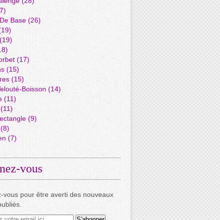
llenge
(28)
7)
 De Base
(26)
(19)
(19)
18)
orbet
(17)
ns
(15)
res
(15)
elouté-Boisson
(14)
e
(11)
(11)
ectangle
(9)
(8)
en
(7)
nez-vous
-vous pour être averti des nouveaux
publiés.