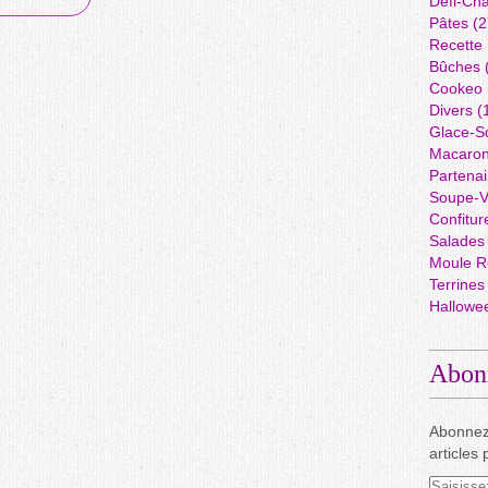
Défi-Cha
Pâtes
(2
Recette
Bûches
Cookeo
Divers
(
Glace-S
Macaro
Partenai
Soupe-V
Confitur
Salades
Moule R
Terrines
Hallowe
Abon
Abonnez
articles 