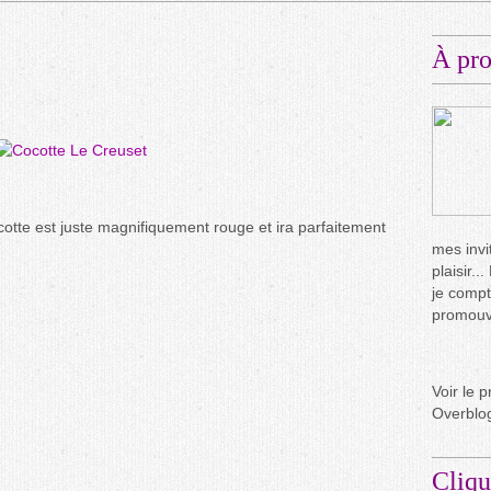
À pr
otte est juste magnifiquement rouge et ira parfaitement
mes invit
plaisir.
je compt
promouvo
Voir le p
Overblo
Cliqu