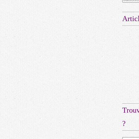
Artic
Trouv
?