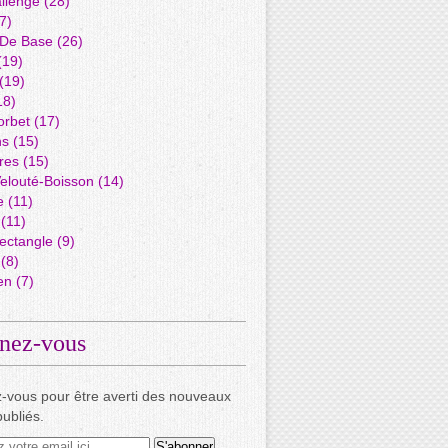
llenge
(28)
7)
 De Base
(26)
(19)
(19)
18)
orbet
(17)
ns
(15)
res
(15)
elouté-Boisson
(14)
e
(11)
(11)
ectangle
(9)
(8)
en
(7)
nez-vous
-vous pour être averti des nouveaux
publiés.