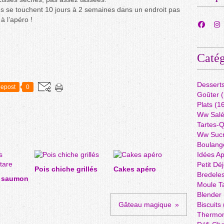
es se touchent 10 jours à 2 semaines dans un endroit pas
à l’apéro !
Catég
Dessert
epost
0
Goûter
(
Plats
(16
Ww Sal
Tartes-
Ww Suc
Boulang
Idées A
Petit Dé
Pois chiche grillés
Cakes apéro
Bredele
s saumon
Moule Ta
Blender
Gâteau magique
Biscuits
Thermo