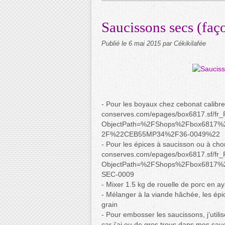
Saucissons secs (faç
Publié le
6 mai 2015
par Cékikilafée
- Pour les boyaux chez cebonat calibr
conserves.com/epages/box6817.sf/fr_
ObjectPath=%2FShops%2Fbox6817
2F%22CEB55MP34%2F36-0049%22
- Pour les épices à saucisson ou à cho
conserves.com/epages/box6817.sf/fr_
ObjectPath=%2FShops%2Fbox6817%
SEC-0009
- Mixer 1.5 kg de rouelle de porc en ay
- Mélanger à la viande hâchée, les épi
grain
- Pour embosser les saucissons, j’utilis
car j'ai eu de gros trous dans mes sau