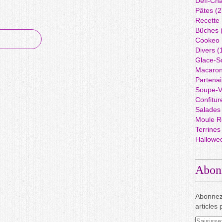
Défi-Cha
Pâtes
(2
Recette
Bûches
Cookeo
Divers
(
Glace-S
Macaro
Partenai
Soupe-V
Confitur
Salades
Moule R
Terrines
Hallowe
Abon
Abonnez
articles 