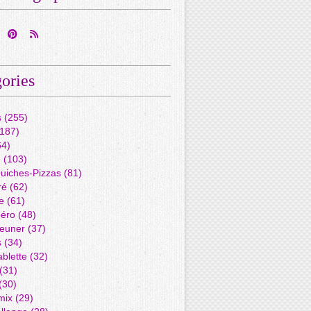
ories
s
(255)
187)
4)
é
(103)
Quiches-Pizzas
(81)
ré
(62)
e
(61)
péro
(48)
jeuner
(37)
s
(34)
blette
(32)
(31)
(30)
mix
(29)