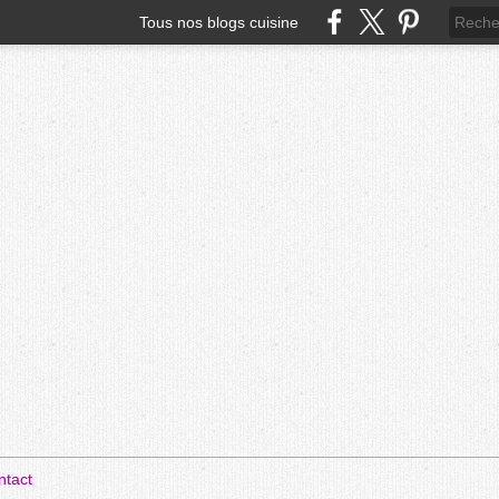
Tous nos blogs cuisine
ntact