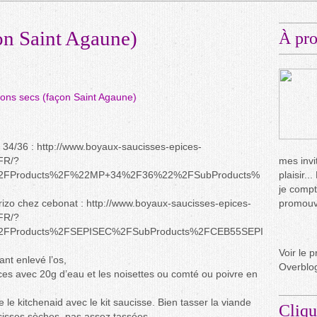
on Saint Agaune)
À pr
e 34/36 : http://www.boyaux-saucisses-epices-
FR/?
mes invit
%2FProducts%2F%22MP+34%2F36%22%2FSubProducts%
plaisir.
je compt
rizo chez cebonat : http://www.boyaux-saucisses-epices-
promouvo
FR/?
2FProducts%2FSEPISEC%2FSubProducts%2FCEB55SEPI
Voir le p
ant enlevé l’os,
Overblo
ces avec 20g d’eau et les noisettes ou comté ou poivre en
e le kitchenaid avec le kit saucisse. Bien tasser la viande
Cliqu
cisses sèches, pas assez tassées.