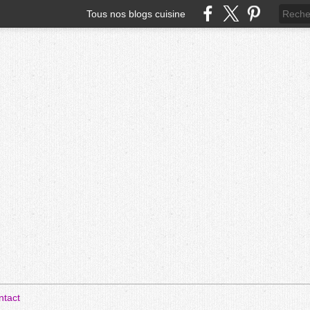
Tous nos blogs cuisine
ntact