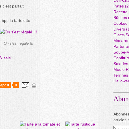
Défi-Cha
 c'est parfait
Pâtes
(2
Recette
Bûches
5pp la tartelette
Cookeo
Divers
(
Glace-S
Macaro
On s'est régalé !!!
Partenai
Soupe-V
 salé
Confitur
Salades
Moule R
Terrines
Hallowe
epost
0
Abon
Abonnez
articles 