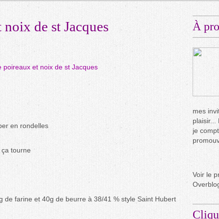
t noix de st Jacques
À pr
mes invit
plaisir.
per en rondelles
je compt
promouvo
 ça tourne
Voir le p
Overblo
 de farine et 40g de beurre à 38/41 % style Saint Hubert
Cliqu