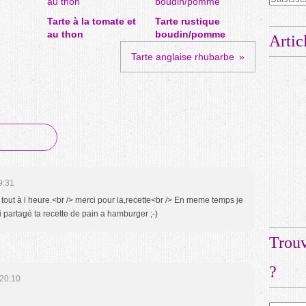
Tarte à la tomate et
Tarte rustique
au thon
boudin/pomme
Artic
​Tarte anglaise rhubarbe
9:31
 tout à l heure.<br /> merci pour la,recette<br /> En meme temps je
ai partagé ta recette de pain a hamburger ;-)
Trouv
?
20:10