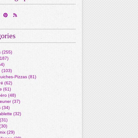
ories
s
(255)
187)
4)
é
(103)
Quiches-Pizzas
(81)
ré
(62)
e
(61)
péro
(48)
jeuner
(37)
s
(34)
blette
(32)
(31)
(30)
mix
(29)