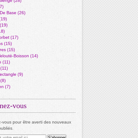
llenge
(28)
7)
 De Base
(26)
(19)
(19)
18)
orbet
(17)
ns
(15)
res
(15)
elouté-Boisson
(14)
e
(11)
(11)
ectangle
(9)
(8)
en
(7)
nez-vous
-vous pour être averti des nouveaux
publiés.