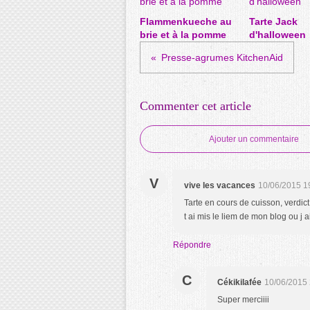
Flammenkueche au
Tarte Jack
brie et à la pomme
d'halloween
Presse-agrumes KitchenAid
Commenter cet article
Ajouter un commentaire
V
vive les vacances
10/06/2015 1
Tarte en cours de cuisson, verdict
t ai mis le liem de mon blog ou j 
Répondre
C
Cékikilafée
10/06/2015 
Super merciiii