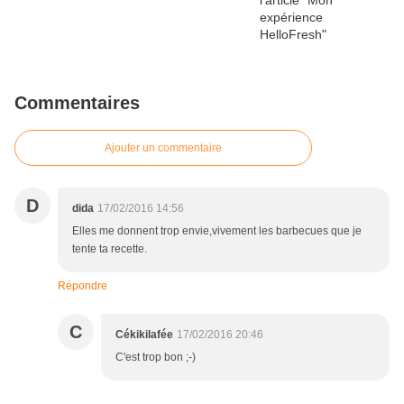
Commentaires
Ajouter un commentaire
D
dida
17/02/2016 14:56
Elles me donnent trop envie,vivement les barbecues que je
tente ta recette.
Répondre
C
Cékikilafée
17/02/2016 20:46
C'est trop bon ;-)