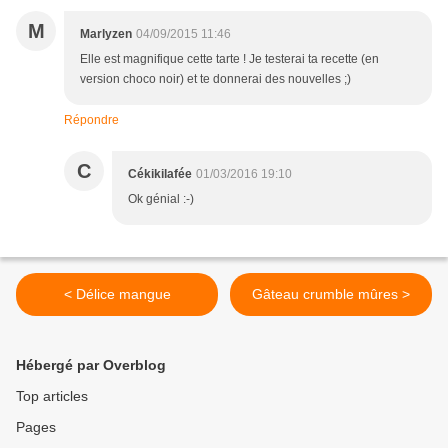
M
Marlyzen
04/09/2015 11:46
Elle est magnifique cette tarte ! Je testerai ta recette (en
version choco noir) et te donnerai des nouvelles ;)
Répondre
C
Cékikilafée
01/03/2016 19:10
Ok génial :-)
< Délice mangue
Gâteau crumble mûres >
Hébergé par Overblog
Top articles
Pages