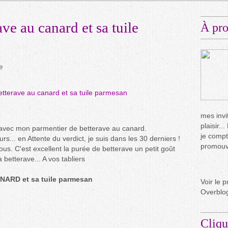
ve au canard et sa tuile
À pr
e
mes invit
plaisir.
y avec mon parmentier de betterave au canard.
je compt
rs... en Attente du verdict, je suis dans les 30 derniers !
promouvo
ous. C'est excellent la purée de betterave un petit goût
 betterave... A vos tabliers
RD et sa tuile parmesan
Voir le p
Overblo
Cliqu