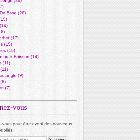
llenge
(28)
7)
 De Base
(26)
(19)
(19)
18)
orbet
(17)
ns
(15)
res
(15)
elouté-Boisson
(14)
e
(11)
(11)
ectangle
(9)
(8)
en
(7)
nez-vous
-vous pour être averti des nouveaux
publiés.