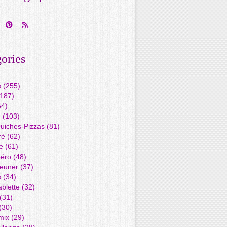
ories
s
(255)
187)
4)
é
(103)
Quiches-Pizzas
(81)
ré
(62)
e
(61)
péro
(48)
jeuner
(37)
s
(34)
blette
(32)
(31)
(30)
mix
(29)