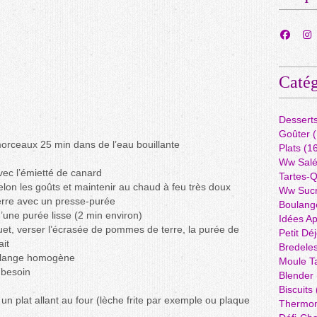
Catég
Dessert
Goûter
(
morceaux 25 min dans de l’eau bouillante
Plats
(16
Ww Sal
vec l’émietté de canard
Tartes-
 selon les goûts et maintenir au chaud à feu très doux
Ww Suc
erre avec un presse-purée
Boulang
d’une purée lisse (2 min environ)
Idées A
ouet, verser l’écrasée de pommes de terre, la purée de
Petit Dé
ait
Bredele
mélange homogène
Moule Ta
 besoin
Blender
Biscuits
 un plat allant au four (lèche frite par exemple ou plaque
Thermo