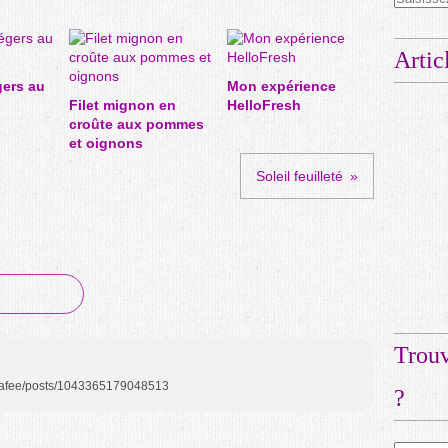
Artic
gers au
Mon expérience
Filet mignon en
HelloFresh
croûte aux pommes
et oignons
Soleil feuilleté
Trouv
ilafee/posts/1043365179048513
?