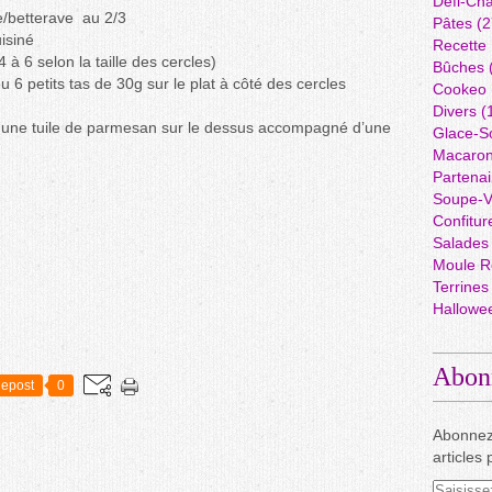
Défi-Cha
/betterave au 2/3
Pâtes
(2
isiné
Recette
 à 6 selon la taille des cercles)
Bûches
6 petits tas de 30g sur le plat à côté des cercles
Cookeo
Divers
(
nt une tuile de parmesan sur le dessus accompagné d’une
Glace-S
Macaro
Partenai
Soupe-V
Confitur
Salades
Moule R
Terrines
Hallowe
Abon
epost
0
Abonnez
articles 