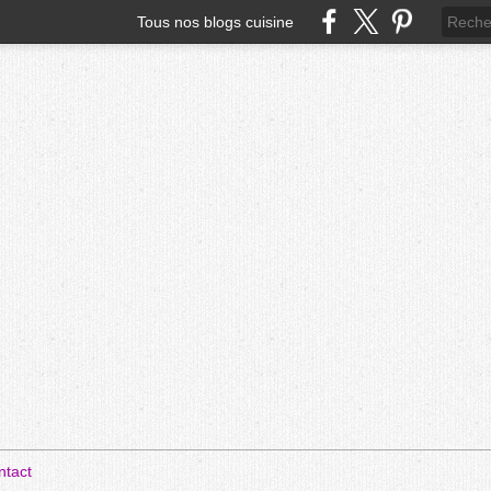
Tous nos blogs cuisine
ntact