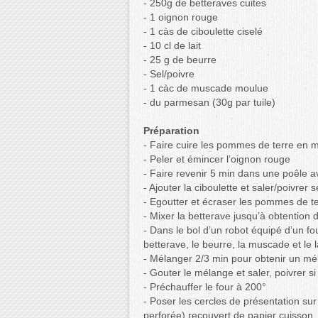
- 250g de betteraves cuites
- 1 oignon rouge
- 1 càs de ciboulette ciselé
- 10 cl de lait
- 25 g de beurre
- Sel/poivre
- 1 càc de muscade moulue
- du parmesan (30g par tuile)
Préparation
- Faire cuire les pommes de terre en 
- Peler et émincer l’oignon rouge
- Faire revenir 5 min dans une poêle a
- Ajouter la ciboulette et saler/poivrer
- Egoutter et écraser les pommes de t
- Mixer la betterave jusqu’à obtention 
- Dans le bol d’un robot équipé d’un f
betterave, le beurre, la muscade et le l
- Mélanger 2/3 min pour obtenir un 
- Gouter le mélange et saler, poivrer si
- Préchauffer le four à 200°
- Poser les cercles de présentation sur
perforée) recouvert de papier cuisson