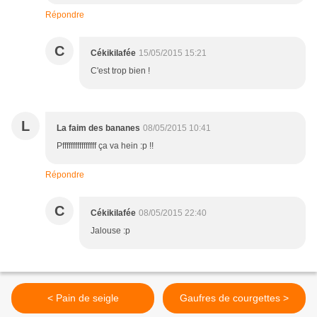
Répondre
C
Cékikilafée
15/05/2015 15:21
C'est trop bien !
L
La faim des bananes
08/05/2015 10:41
Pffffffffffffffff ça va hein :p !!
Répondre
C
Cékikilafée
08/05/2015 22:40
Jalouse :p
< Pain de seigle
Gaufres de courgettes >