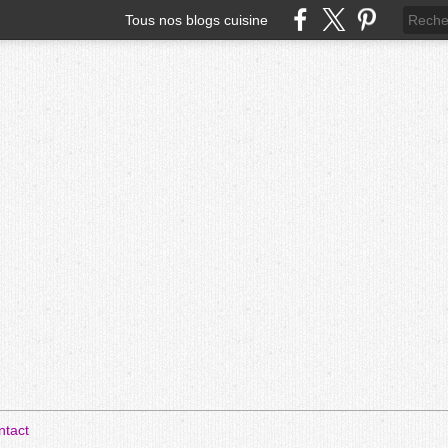
Tous nos blogs cuisine
ntact