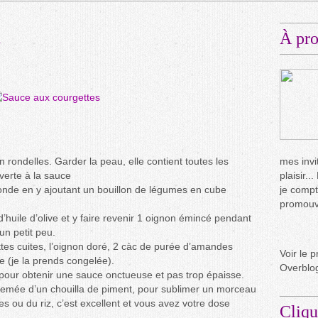
s
À pr
 rondelles. Garder la peau, elle contient toutes les
mes invit
verte à la sauce
plaisir.
o onde en y ajoutant un bouillon de légumes en cube
je compt
promouvo
d’huile d’olive et y faire revenir 1 oignon émincé pendant
un petit peu.
tes cuites, l’oignon doré, 2 càc de purée d’amandes
Voir le p
e (je la prends congelée).
Overblo
 pour obtenir une sauce onctueuse et pas trop épaisse.
rsemée d’un chouilla de piment, pour sublimer un morceau
s ou du riz, c’est excellent et vous avez votre dose
Cliqu