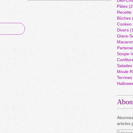
Défi-Cha
Pâtes
(2
Recette
Bûches
Cookeo
Divers
(
Glace-S
Macaro
Partenai
Soupe-V
Confitur
Salades
Moule R
Terrines
Hallowe
Abon
Abonnez
articles 