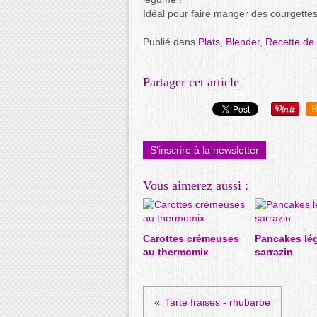
Idéal pour faire manger des courgettes 
Publié dans
Plats
,
Blender
,
Recette de
Partager cet article
R
S'inscrire à la newsletter
Vous aimerez aussi :
Carottes crémeuses
Pancakes lé
au thermomix
sarrazin
Tarte fraises - rhubarbe