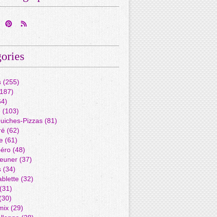
ories
s
(255)
187)
4)
é
(103)
Quiches-Pizzas
(81)
ré
(62)
e
(61)
péro
(48)
jeuner
(37)
s
(34)
blette
(32)
(31)
(30)
mix
(29)