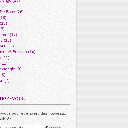
llenge
(28)
7)
 De Base
(26)
(19)
(19)
18)
orbet
(17)
ns
(15)
res
(15)
elouté-Boisson
(14)
e
(11)
(11)
ectangle
(9)
(8)
en
(7)
nez-vous
-vous pour être averti des nouveaux
publiés.