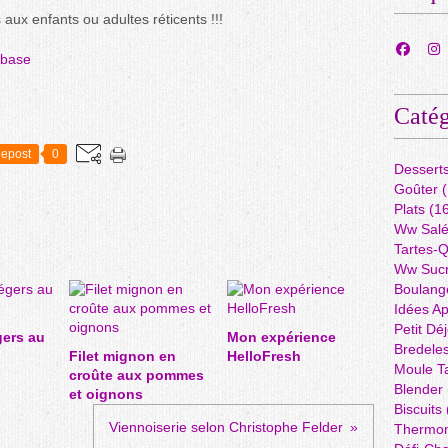
aux enfants ou adultes réticents !!!
 base
Catég
epost
0
Dessert
Goûter
(
Plats
(16
Ww Sal
Tartes-
Ww Suc
Boulang
Idées A
Petit Dé
gers au
Mon expérience
Bredele
Filet mignon en
HelloFresh
Moule Ta
croûte aux pommes
Blender
et oignons
Biscuits
Viennoiserie selon Christophe Felder
Thermo