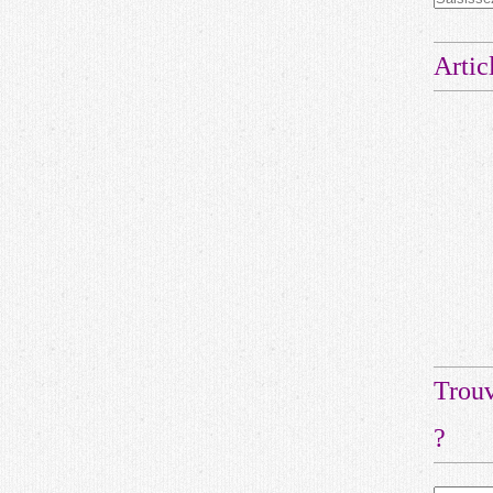
Artic
Trouv
?