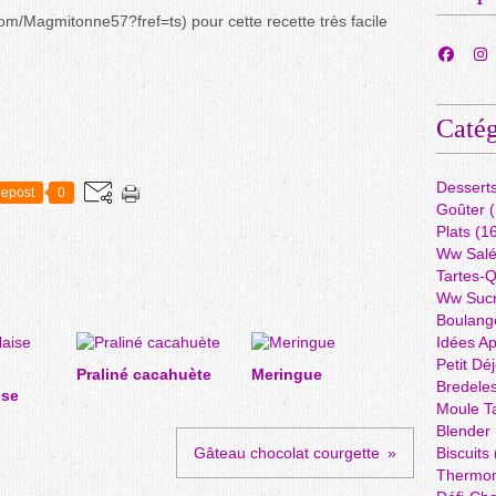
om/Magmitonne57?fref=ts) pour cette recette très facile
Catég
Dessert
epost
0
Goûter
(
Plats
(16
Ww Sal
Tartes-
Ww Suc
Boulang
Idées A
Petit Dé
Praliné cacahuète
Meringue
Bredele
ise
Moule Ta
Blender
Gâteau chocolat courgette
Biscuits
Thermo