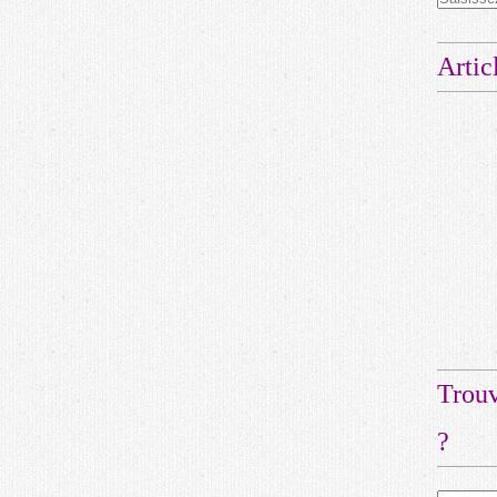
Artic
Trouv
?