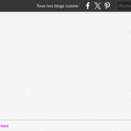
Tous nos blogs cuisine
ntact