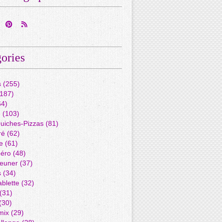
ories
s
(255)
187)
4)
é
(103)
Quiches-Pizzas
(81)
ré
(62)
e
(61)
péro
(48)
jeuner
(37)
s
(34)
blette
(32)
(31)
(30)
mix
(29)