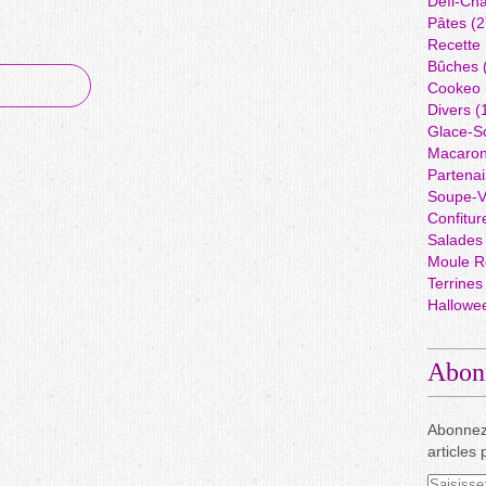
Défi-Cha
Pâtes
(2
Recette
Bûches
Cookeo
Divers
(
Glace-S
Macaro
Partenai
Soupe-V
Confitur
Salades
Moule R
Terrines
Hallowe
Abon
Abonnez
articles 