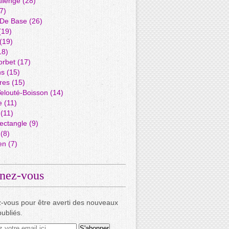
llenge
(28)
7)
 De Base
(26)
(19)
(19)
18)
orbet
(17)
ns
(15)
res
(15)
elouté-Boisson
(14)
e
(11)
(11)
ectangle
(9)
(8)
en
(7)
nez-vous
-vous pour être averti des nouveaux
publiés.