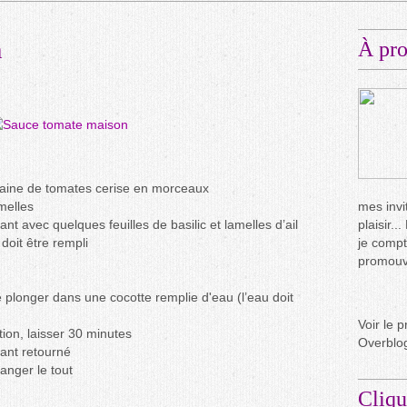
n
À pr
zaine de tomates cerise en morceaux
amelles
mes invit
nt avec quelques feuilles de basilic et lamelles d’ail
plaisir.
 doit être rempli
je compt
promouvo
 plonger dans une cocotte remplie d'eau (l’eau doit
Voir le p
ition, laisser 30 minutes
Overblo
ayant retourné
anger le tout
Cliqu