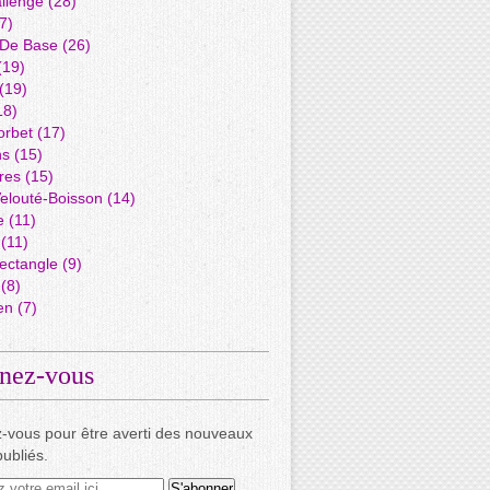
llenge
(28)
7)
 De Base
(26)
(19)
(19)
18)
orbet
(17)
ns
(15)
res
(15)
elouté-Boisson
(14)
e
(11)
(11)
ectangle
(9)
(8)
en
(7)
nez-vous
-vous pour être averti des nouveaux
publiés.