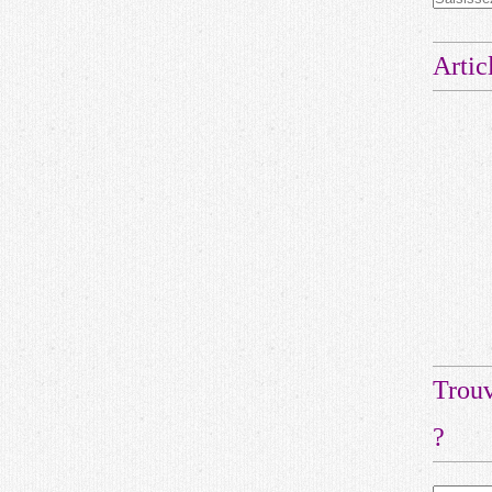
Artic
Trouv
?