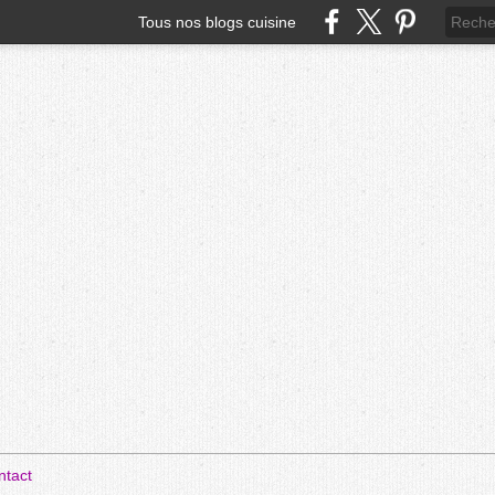
Tous nos blogs cuisine
ntact