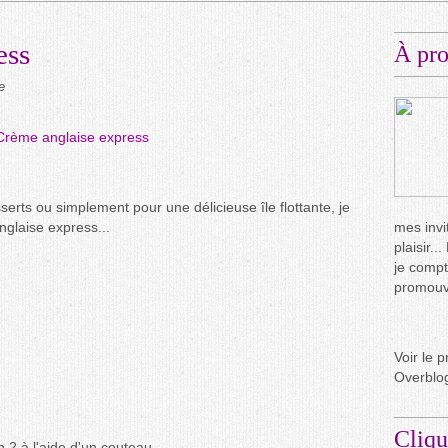
ess
À pr
e
rts ou simplement pour une délicieuse île flottante, je
glaise express...
mes invit
plaisir.
je compt
promouvo
Voir le p
Overblo
Cliqu
n 2 à l'aide d'un couteau