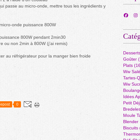
qui passe au micro-onde, mettre tous les ingrédients y
u micro-onde puissance 800W
Catég
e puissance 800W pendant 2min30
tre ou non 2min à 800W (j’ai remis)
Dessert
acer au réfrigérateur pour la manger bien froide
Goûter
(
Plats
(16
Ww Sal
Tartes-
Ww Suc
Boulang
Idées A
Petit Dé
epost
0
Bredele
Moule Ta
Blender
Biscuits
Thermo