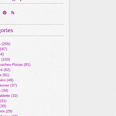
ories
s
(255)
187)
4)
é
(103)
Quiches-Pizzas
(81)
ré
(62)
e
(61)
péro
(48)
jeuner
(37)
s
(34)
blette
(32)
(31)
(30)
mix
(29)