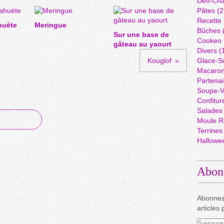
Défi-Cha
Pâtes
(2
Recette
huète
Meringue
Bûches
Sur une base de
Cookeo
gâteau au yaourt
Divers
(
Kouglof
Glace-S
Macaro
Partenai
Soupe-V
Confitur
Salades
Moule R
Terrines
Hallowe
Abon
Abonnez
articles 