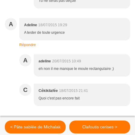
Tu ne seras pas déçue
A
Adeline
18/07/2015 19:29
A tester de toute urgence
Répondre
A
adeline
20/07/2015 10:49
eh non il me manque le moule rectangulaire ;)
C
Cékikilafée
18/07/2015 21:41
Quoi c'est pas encore fait
< Pâte sablée de Michalak
Clafoutis cerises >