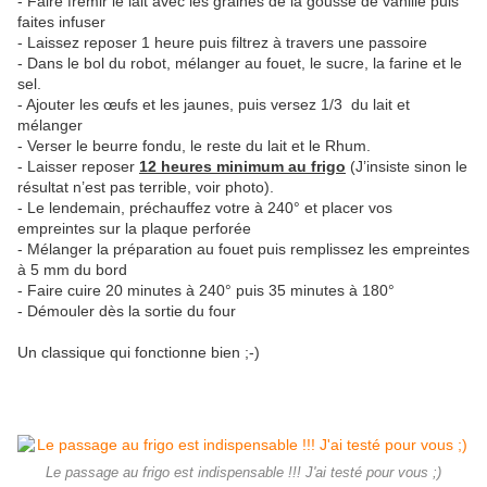
- Faire frémir le lait avec les graines de la gousse de vanille puis
faites infuser
- Laissez reposer 1 heure puis filtrez à travers une passoire
- Dans le bol du robot, mélanger au fouet, le sucre, la farine et le
sel.
- Ajouter les œufs et les jaunes, puis versez 1/3 du lait et
mélanger
- Verser le beurre fondu, le reste du lait et le Rhum.
- Laisser reposer
12 heures minimum au frigo
(J’insiste sinon le
résultat n’est pas terrible, voir photo).
- Le lendemain, préchauffez votre à 240° et placer vos
empreintes sur la plaque perforée
- Mélanger la préparation au fouet puis remplissez les empreintes
à 5 mm du bord
- Faire cuire 20 minutes à 240° puis 35 minutes à 180°
- Démouler dès la sortie du four
Un classique qui fonctionne bien ;-)
Le passage au frigo est indispensable !!! J'ai testé pour vous ;)