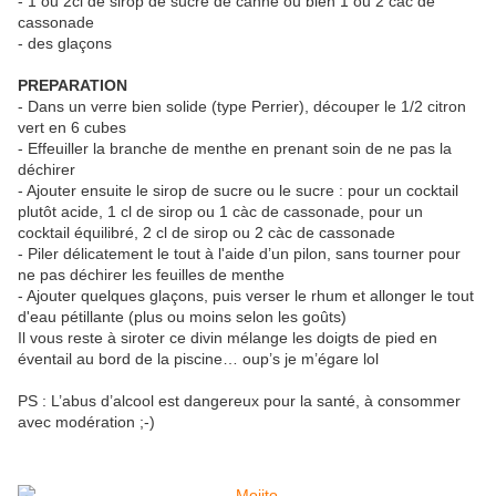
- 1 ou 2cl de sirop de sucre de canne ou bien 1 ou 2 càc de
cassonade
- des glaçons
PREPARATION
- Dans un verre bien solide (type Perrier), découper le 1/2 citron
vert en 6 cubes
- Effeuiller la branche de menthe en prenant soin de ne pas la
déchirer
- Ajouter ensuite le sirop de sucre ou le sucre : pour un cocktail
plutôt acide, 1 cl de sirop ou 1 càc de cassonade, pour un
cocktail équilibré, 2 cl de sirop ou 2 càc de cassonade
- Piler délicatement le tout à l'aide d’un pilon, sans tourner pour
ne pas déchirer les feuilles de menthe
- Ajouter quelques glaçons, puis verser le rhum et allonger le tout
d'eau pétillante (plus ou moins selon les goûts)
Il vous reste à siroter ce divin mélange les doigts de pied en
éventail au bord de la piscine… oup’s je m’égare lol
PS : L’abus d’alcool est dangereux pour la santé, à consommer
avec modération ;-)