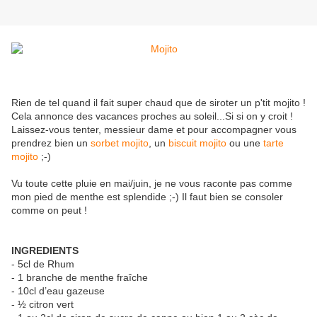
Rien de tel quand il fait super chaud que de siroter un p'tit mojito !
Cela annonce des vacances proches au soleil...Si si on y croit !
Laissez-vous tenter, messieur dame et pour accompagner vous
prendrez bien un
sorbet mojito
, un
biscuit mojito
ou une
tarte
mojito
;-)
Vu toute cette pluie en mai/juin, je ne vous raconte pas comme
mon pied de menthe est splendide ;-) Il faut bien se consoler
comme on peut !
INGREDIENTS
- 5cl de Rhum
- 1 branche de menthe fraîche
- 10cl d’eau gazeuse
- ½ citron vert