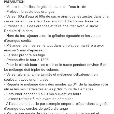
PREPARATION
- Mettre les feuilles de gélatine dans de l’eau froide
- Prélever le zeste des oranges
- Verser 60g d’eau et 60g de sucre ainsi que les zestes dans une
casserole et cuire à feu doux environ 10 à 15 mn. Réserver
- Presser le jus des oranges et faire chauffer avec le sucre.
Réduire d’un tiers
- Hors du feu, ajouter alors la gélatine égouttée et les zestes
d’oranges confits
- Mélanger bien, verser le tout dans un plat de manière à avoir
environ 5 mm d’épaisseur
- Laisser prendre au frigo
- Préchauffer le four à 180°
- Pour le biscuit battre les œufs et le sucre pendant environ 5 mn.
Le mélange doit tripler de volume.
- Verser alors la farine
et mélanger
en
tamisée
délicatement
soulevant avec une maryse
- Répartir le mélange dans des moules au 3/4 de la hauteur (J’ai
utilisé les mini tartelettes et les p ‘tits fours de Demarle)
- Enfourner pendant 8 à 10 mn suivant les fours
- Laisser refroidir 5 min avant de démouler
- A l’aide d’une douille par exemple emporte-piècer dans la gelée
d’orange des cercles de gelée d’orange
- Mettre une pointe de chocolat fondu sur chaque biscuit et