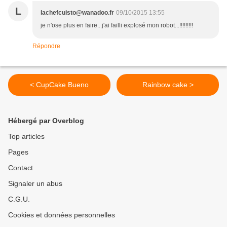
L
lachefcuisto@wanadoo.fr
09/10/2015 13:55
je n'ose plus en faire...j'ai failli explosé mon robot...!!!!!!!!!
Répondre
< CupCake Bueno
Rainbow cake >
Hébergé par Overblog
Top articles
Pages
Contact
Signaler un abus
C.G.U.
Cookies et données personnelles