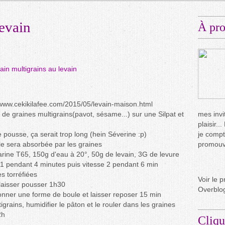
levain
À pr
p://www.cekikilafee.com/2015/05/levain-maison.html
 de graines multigrains(pavot, sésame...) sur une Silpat et
mes invit
plaisir.
e pousse, ça serait trop long (hein Séverine :p)
je compt
lle sera absorbée par les graines
promouvo
farine T65, 150g d'eau à 20°, 50g de levain, 3G de levure
e 1 pendant 4 minutes puis vitesse 2 pendant 6 min
es torréfiées
Voir le p
 laisser pousser 1h30
Overblo
donner une forme de boule et laisser reposer 15 min
grains, humidifier le pâton et le rouler dans les graines
2h
Cliqu