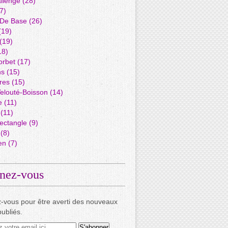
llenge
(28)
7)
 De Base
(26)
(19)
(19)
18)
orbet
(17)
ns
(15)
res
(15)
elouté-Boisson
(14)
e
(11)
(11)
ectangle
(9)
(8)
en
(7)
nez-vous
-vous pour être averti des nouveaux
publiés.