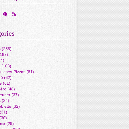
ories
s
(255)
187)
4)
é
(103)
Quiches-Pizzas
(81)
ré
(62)
e
(61)
péro
(48)
jeuner
(37)
s
(34)
blette
(32)
(31)
(30)
mix
(29)