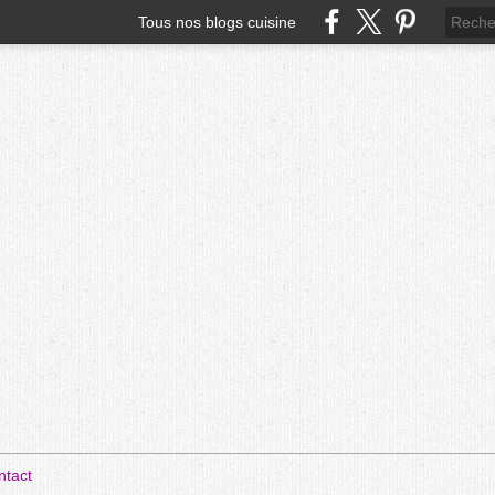
Tous nos blogs cuisine
ntact