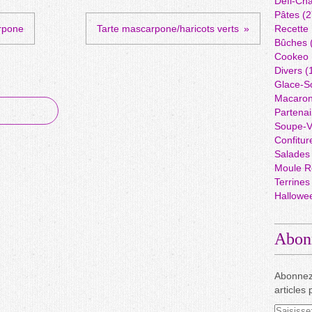
Défi-Cha
Pâtes
(2
rpone
Tarte mascarpone/haricots verts
Recette
Bûches
Cookeo
Divers
(
Glace-S
Macaro
Partenai
Soupe-V
Confitur
Salades
Moule R
Terrines
Hallowe
Abon
Abonnez
articles 