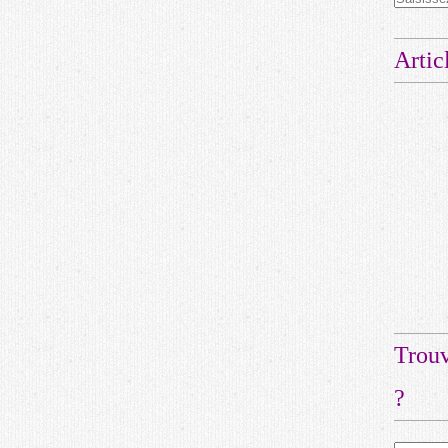
Artic
Trouv
?