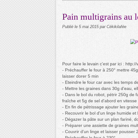
Pain multigrains au 
Publié le
5 mai 2015
par Cékikilafée
Pour faire le levain c'est par ici : htt
- Préchauffer le four à 250° mettre 45g
laisser dorer 5 min
- Eteindre le four car avec les temps d
- Mettre les graines dans 30g d'eau, e
- Dans le bol du robot, pétrir 250g de 
fraîche et 5g de sel d'abord en vitess
- En fin de pétrissage ajouter les grain
- Recouvrir le bol d'un linge humide et
- Dégazer la pâte sur un plan fariné, 
- Préparer une assiette de graines multi
- Couvrir d'un linge et laisser pousser 
- Préchauffer le four à 230°