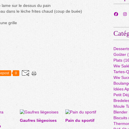
e lame sur le dessus du pain
'eau dans le lèche frites chaud (coup de buée)
 une grille
Catég
Dessert
Goûter
(
Plats
(16
Ww Sal
Tartes-
epost
0
Ww Suc
Boulang
Idées A
Petit Dé
Bredele
Moule Ta
Blender
Biscuits
Gaufres liègeoises
Pain du sportif
Thermo
a