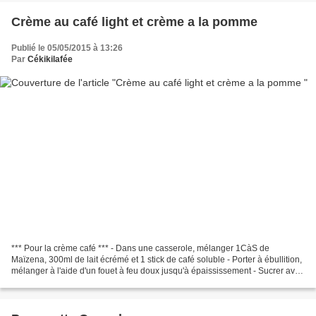
Crème au café light et crème a la pomme
Publié le 05/05/2015 à 13:26
Par
Cékikilafée
*** Pour la crème café *** - Dans une casserole, mélanger 1CàS de
Maïzena, 300ml de lait écrémé et 1 stick de café soluble - Porter à ébullition,
mélanger à l'aide d'un fouet à feu doux jusqu'à épaississement - Sucrer avec
1 càs d'édulcorants en poudre...