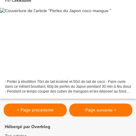
Par
Cékikilafée
- Porter à ébullition 70cl de lait écrémé et 50cl de lait de coco - Faire cuire
dans ce mêlant bouillant, 60g de perles du Japon pendant 30 min à feu doux
- Pendant ce temps couper des cubes de mangues et les déposer au fond
de 8 verrines, en mettre de...
< Page précédente
Page suivante >
Hébergé par Overblog