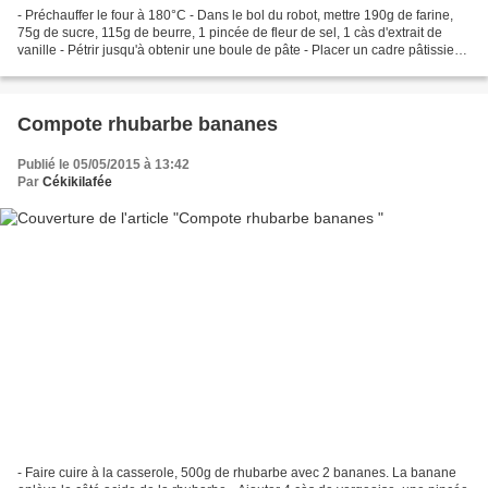
- Préchauffer le four à 180°C - Dans le bol du robot, mettre 190g de farine,
75g de sucre, 115g de beurre, 1 pincée de fleur de sel, 1 càs d'extrait de
vanille - Pétrir jusqu'à obtenir une boule de pâte - Placer un cadre pâtissier
(18x18) beurré sur une...
Compote rhubarbe bananes
Publié le 05/05/2015 à 13:42
Par
Cékikilafée
- Faire cuire à la casserole, 500g de rhubarbe avec 2 bananes. La banane