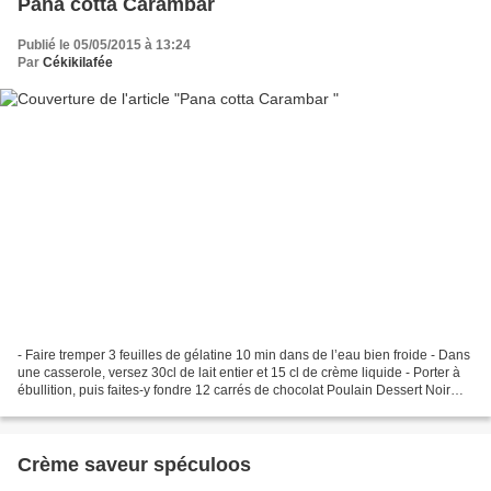
Pana cotta Carambar
Publié le 05/05/2015 à 13:24
Par
Cékikilafée
- Faire tremper 3 feuilles de gélatine 10 min dans de l’eau bien froide - Dans
une casserole, versez 30cl de lait entier et 15 cl de crème liquide - Porter à
ébullition, puis faites-y fondre 12 carrés de chocolat Poulain Dessert Noir
Extra Carambar cassés...
Crème saveur spéculoos