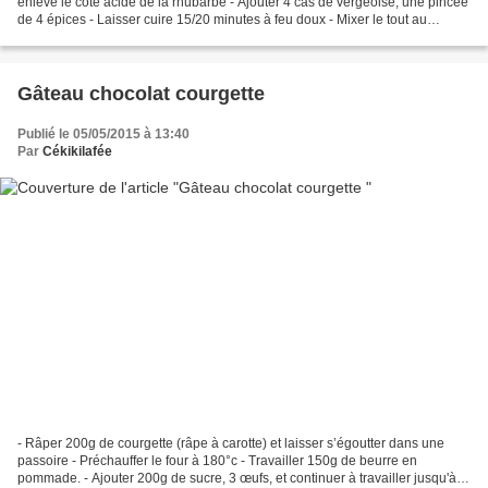
enlève le côté acide de la rhubarbe - Ajouter 4 càs de vergeoise, une pincée
de 4 épices - Laisser cuire 15/20 minutes à feu doux - Mixer le tout au
blender pour obtenir une compore...
Gâteau chocolat courgette
Publié le 05/05/2015 à 13:40
Par
Cékikilafée
- Râper 200g de courgette (râpe à carotte) et laisser s’égoutter dans une
passoire - Préchauffer le four à 180°c - Travailler 150g de beurre en
pommade. - Ajouter 200g de sucre, 3 œufs, et continuer à travailler jusqu'à