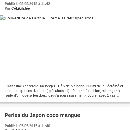
Publié le 05/05/2015 à 11:42
Par
Cékikilafée
- Dans une casserole, mélanger 1CàS de Maïzena, 300ml de lait écrémé et
quelques gouttes d'arôme (spéculoos ici) - Porter à ébullition, mélanger à
l'aide d'un fouet à feu doux jusqu'à épaississement - Sucrer avec 1 càs
d'édulcorants en poudre - Verser...
Perles du Japon coco mangue
Publié le 05/05/2015 à 11:40