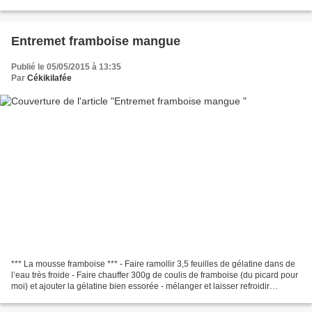
ce que le mélange blanchisse ....
Entremet framboise mangue
Publié le 05/05/2015 à 13:35
Par
Cékikilafée
*** La mousse framboise *** - Faire ramollir 3,5 feuilles de gélatine dans de
l’eau très froide - Faire chauffer 300g de coulis de framboise (du picard pour
moi) et ajouter la gélatine bien essorée - mélanger et laisser refroidir
complètement - Monter...