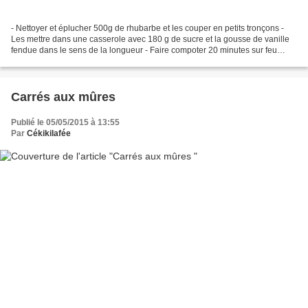
- Nettoyer et éplucher 500g de rhubarbe et les couper en petits tronçons -
Les mettre dans une casserole avec 180 g de sucre et la gousse de vanille
fendue dans le sens de la longueur - Faire compoter 20 minutes sur feu
doux en mélangeant - Laisser refroidir...
Carrés aux mûres
Publié le 05/05/2015 à 13:55
Par
Cékikilafée