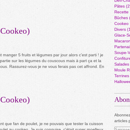
Défi-Cha
Pâtes
(2
Recette
Bûches
Cookeo
(Cookeo)
Divers
(
Glace-S
Macaro
Partenai
Soupe-V
aut manger 5 fruits et légumes par jour alors c'est parti ! je
Confitur
 partie sur les légumes du couscous mais à part ça et la
Salades
ous. Rassurez-vous je ne vous ferais pas cet affrond. En
Moule R
Terrines
Hallowe
(Cookeo)
Abon
Abonnez
articles 
nt que fan de poulet, je ne pouvais que tester la cuisson
ulet au cookeo. Je suis conquise, c'était super moelleux,