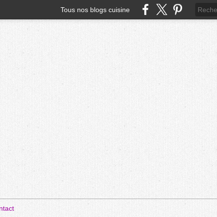
Tous nos blogs cuisine
ntact