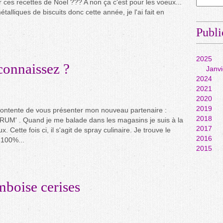
 ces recettes de Noel ??? A non ça c'est pour les voeux...
talliques de biscuits donc cette année, je l'ai fait en
Publi
2025
connaissez ?
Janvi
2024
2021
2020
2019
ontente de vous présenter mon nouveau partenaire :
2018
RUM' . Quand je me balade dans les magasins je suis à la
2017
 Cette fois ci, il s'agit de spray culinaire. Je trouve le
2016
 100%...
2015
mboise cerises