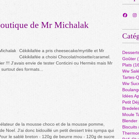
a boutique de Mr Michalak
Catég
Cékikilafée a pris cheesecake/myrtille et Mr
Dessert
Cékikilafée a choisi Chocolat/noisette/caramel.
Goûter
(
ssier !!! J'avais envie de tester Conticini ou Hermès mais Mr
Plats
(16
 surtout des formats...
Ww Sal
Tartes-
Ww Suc
Boulang
Idées A
Petit Dé
Bredele
Moule Ta
Blender
ngélateur de la mousse choco et de la mousse pomme,
Biscuits
e Noel. J'ai donc bidouillé un petit dessert très sympa qui
Thermo
our le sablé breton - 120g de beurre mou - 120g de sucre