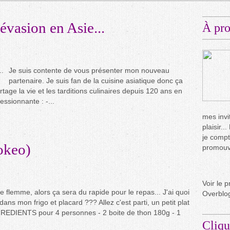
vasion en Asie...
À pr
Je suis contente de vous présenter mon nouveau
partenaire. Je suis fan de la cuisine asiatique donc ça
age la vie et les tarditions culinaires depuis 120 ans en
ssionnante : -...
mes invit
plaisir.
je compt
okeo)
promouvo
Voir le p
e flemme, alors ça sera du rapide pour le repas... J'ai quoi
Overblo
ans mon frigo et placard ??? Allez c'est parti, un petit plat
GREDIENTS pour 4 personnes - 2 boite de thon 180g - 1
Cliqu