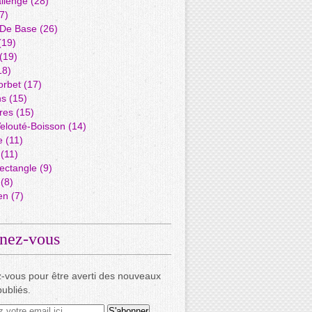
llenge
(28)
7)
 De Base
(26)
(19)
(19)
18)
orbet
(17)
ns
(15)
res
(15)
elouté-Boisson
(14)
e
(11)
(11)
ectangle
(9)
(8)
en
(7)
nez-vous
-vous pour être averti des nouveaux
publiés.