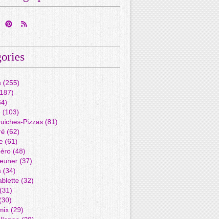
ories
s
(255)
187)
4)
é
(103)
Quiches-Pizzas
(81)
ré
(62)
e
(61)
péro
(48)
jeuner
(37)
s
(34)
blette
(32)
(31)
(30)
mix
(29)