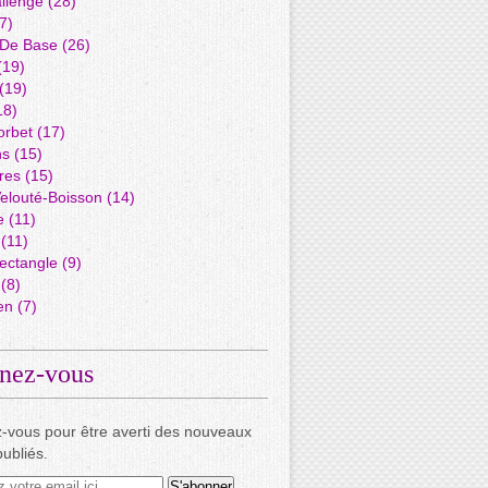
llenge
(28)
7)
 De Base
(26)
(19)
(19)
18)
orbet
(17)
ns
(15)
res
(15)
elouté-Boisson
(14)
e
(11)
(11)
ectangle
(9)
(8)
en
(7)
nez-vous
-vous pour être averti des nouveaux
publiés.