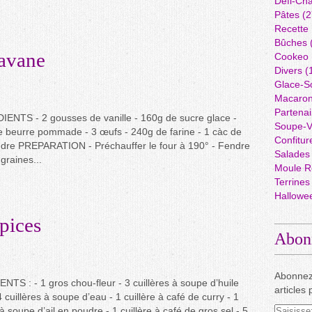
Défi-Cha
Pâtes
(2
Recette
Bûches
savane
Cookeo
Divers
(
Glace-S
Macaro
Partenai
ENTS - 2 gousses de vanille - 160g de sucre glace -
Soupe-V
 beurre pommade - 3 œufs - 240g de farine - 1 càc de
Confitur
udre PREPARATION - Préchauffer le four à 190° - Fendre
Salades
graines...
Moule R
Terrines
Hallowe
épices
Abon
Abonnez
TS : - 1 gros chou-fleur - 3 cuillères à soupe d’huile
articles 
 4 cuillères à soupe d’eau - 1 cuillère à café de curry - 1
 à soupe d’ail en poudre - 1 cuillère à café de gros sel - 5