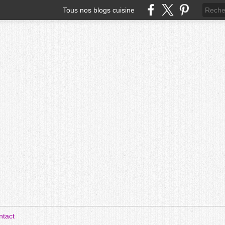
Tous nos blogs cuisine
ntact