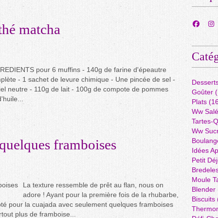
thé matcha
Catég
REDIENTS pour 6 muffins - 140g de farine d'épeautre
plète - 1 sachet de levure chimique - Une pincée de sel -
Dessert
iel neutre - 110g de lait - 100g de compote de pommes
Goûter
(
huile...
Plats
(16
Ww Sal
Tartes-
Ww Suc
 quelques framboises
Boulang
Idées A
Petit Dé
Bredele
Moule Ta
La texture ressemble de prêt au flan, nous on
Blender
adore ! Ayant pour la première fois de la rhubarbe,
Biscuits
opté pour la cuajada avec seulement quelques framboises
Thermo
tout plus de framboise...