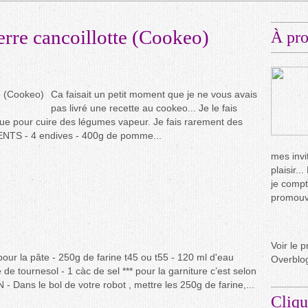
rre cancoillotte (Cookeo)
À pr
Ca faisait un petit moment que je ne vous avais
pas livré une recette au cookeo... Je le fais
ue pour cuire des légumes vapeur. Je fais rarement des
ENTS - 4 endives - 400g de pomme...
mes invit
plaisir.
je compt
promouvo
Voir le p
ur la pâte - 250g de farine t45 ou t55 - 120 ml d'eau
Overblo
e de tournesol - 1 càc de sel *** pour la garniture c’est selon
 Dans le bol de votre robot , mettre les 250g de farine,...
Cliqu