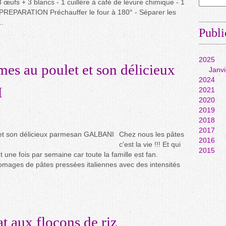
3 œufs + 3 blancs - 1 cuillère à café de levure chimique - 1
de PREPARATION Préchauffer le four à 180° - Séparer les
..
Publi
2025
mes au poulet et son délicieux
Janvi
2024
I
2021
2020
2019
2018
2017
Chez nous les pâtes
2016
c'est la vie !!! Et qui
2015
 une fois par semaine car toute la famille est fan.
mages de pâtes pressées italiennes avec des intensités
t aux flocons de riz