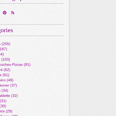
ories
s
(255)
187)
4)
é
(103)
Quiches-Pizzas
(81)
ré
(62)
e
(61)
péro
(48)
jeuner
(37)
s
(34)
blette
(32)
(31)
(30)
mix
(29)